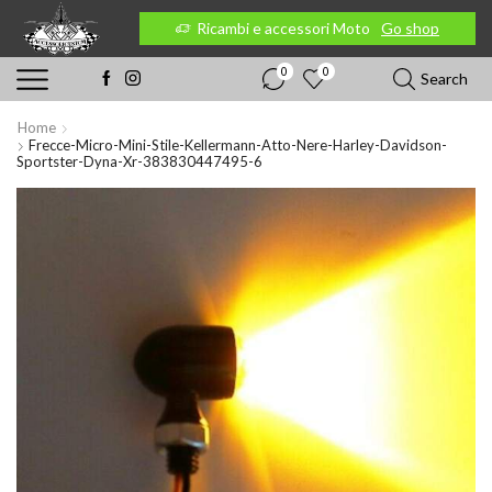
 Moto
Go shop
Ricambi e accessori Moto
Go shop
0
0
Search
Home
Frecce-Micro-Mini-Stile-Kellermann-Atto-Nere-Harley-Davidson-
Sportster-Dyna-Xr-383830447495-6