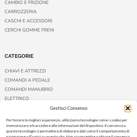
CAMBIO E FRIZIONE
CARROZZERIA
CASCHI E ACCESSORI
CERCHI GOMME FRENI
CATEGORIE
CHIAVI E ATTREZZI
COMANDI A PEDALE
COMANDI MANUBRIO
ELETTRICO
FORCELLE E AMMORTIZZATORI
Gestisci Consenso
Per fornire le migliori esperienze, utilizziamo tecnologie come i cookie per
memorizzare e/o accedere alle informazioni del dispositivo. Il consenso a
queste tecnologie ci permetterà di elaborare dati come il comportamento di
navigazione o ID unici su questo sito. Non acconsentire o ritirare il consenso