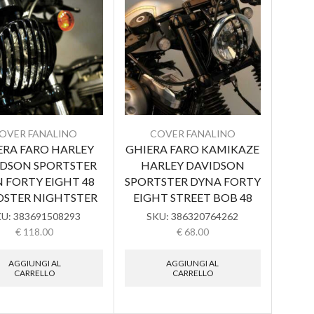
OVER FANALINO
COVER FANALINO
ERA FARO HARLEY
GHIERA FARO KAMIKAZE
IDSON SPORTSTER
HARLEY DAVIDSON
 FORTY EIGHT 48
SPORTSTER DYNA FORTY
STER NIGHTSTER
EIGHT STREET BOB 48
KU:
383691508293
SKU:
386320764262
€
118.00
€
68.00
AGGIUNGI AL
AGGIUNGI AL
CARRELLO
CARRELLO