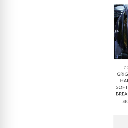
C
GRIG
HA
SOFT
BREA
SK