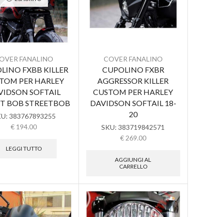
OVER FANALINO
COVER FANALINO
LINO FXBB KILLER
CUPOLINO FXBR
TOM PER HARLEY
AGGRESSOR KILLER
VIDSON SOFTAIL
CUSTOM PER HARLEY
ET BOB STREETBOB
DAVIDSON SOFTAIL 18-
20
KU:
383767893255
€
194.00
SKU:
383719842571
€
269.00
LEGGI TUTTO
AGGIUNGI AL
CARRELLO