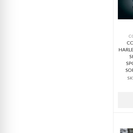
C
CO
HARL
S
SP
SO
SK