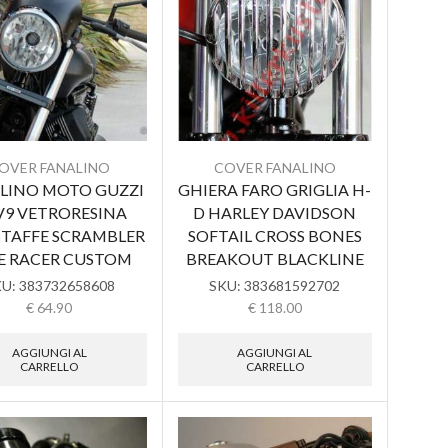
OVER FANALINO
COVER FANALINO
LINO MOTO GUZZI
GHIERA FARO GRIGLIA H-
V9 VETRORESINA
D HARLEY DAVIDSON
STAFFE SCRAMBLER
SOFTAIL CROSS BONES
E RACER CUSTOM
BREAKOUT BLACKLINE
KU:
383732658608
SKU:
383681592702
€
64.90
€
118.00
AGGIUNGI AL
AGGIUNGI AL
CARRELLO
CARRELLO