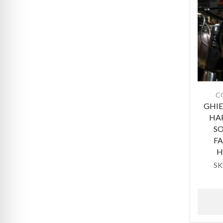
C
GHIE
HA
SO
FA
H
SK