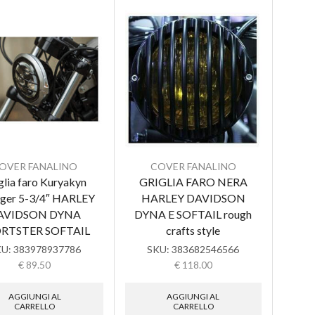
OVER FANALINO
COVER FANALINO
glia faro Kuryakyn
GRIGLIA FARO NERA
inger 5-3/4″ HARLEY
HARLEY DAVIDSON
AVIDSON DYNA
DYNA E SOFTAIL rough
RTSTER SOFTAIL
crafts style
KU:
383978937786
SKU:
383682546566
€
89.50
€
118.00
AGGIUNGI AL
AGGIUNGI AL
CARRELLO
CARRELLO