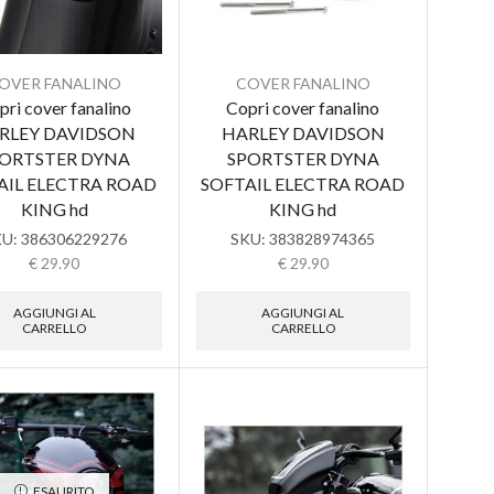
OVER FANALINO
COVER FANALINO
pri cover fanalino
Copri cover fanalino
RLEY DAVIDSON
HARLEY DAVIDSON
ORTSTER DYNA
SPORTSTER DYNA
AIL ELECTRA ROAD
SOFTAIL ELECTRA ROAD
KING hd
KING hd
KU:
386306229276
SKU:
383828974365
€
29.90
€
29.90
AGGIUNGI AL
AGGIUNGI AL
CARRELLO
CARRELLO
ESAURITO