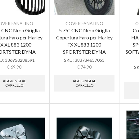
OVER FANALINO
COVER FANALINO
C
" CNC Nero Griglia
5.75" CNC Nero Griglia
Co
ura Faro per Harley
Copertura Faro per Harley
HA
X XL 883 1200
FX XL 883 1200
SP
ORTSTER DYNA
SPORTSTER DYNA
SOFT
U:
386950288591
SKU:
383734637053
€
69.90
€
74.90
S
AGGIUNGI AL
AGGIUNGI AL
CARRELLO
CARRELLO