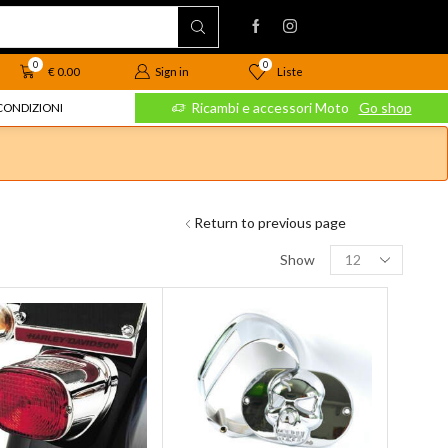
0
0
Liste
€
0.00
Sign in
 Moto
Go shop
Ricambi e accessori Moto
Go shop
CONDIZIONI
Return to previous page
Show