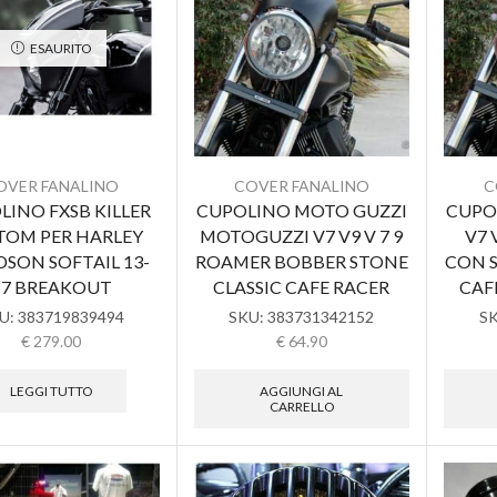
ESAURITO
OVER FANALINO
COVER FANALINO
C
LINO FXSB KILLER
CUPOLINO MOTO GUZZI
CUPO
TOM PER HARLEY
MOTOGUZZI V7 V9 V 7 9
V7 
DSON SOFTAIL 13-
ROAMER BOBBER STONE
CON 
17 BREAKOUT
CLASSIC CAFE RACER
CAF
U:
383719839494
SKU:
383731342152
S
€
279.00
€
64.90
LEGGI TUTTO
AGGIUNGI AL
CARRELLO