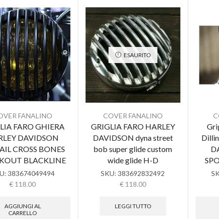
ESAURITO
OVER FANALINO
COVER FANALINO
C
LIA FARO GHIERA
GRIGLIA FARO HARLEY
Gri
RLEY DAVIDSON
DAVIDSON dyna street
Dill
AIL CROSS BONES
bob super glide custom
D
KOUT BLACKLINE
wide glide H-D
SPO
U:
383674049494
SKU:
383692832492
S
€
118.00
€
118.00
AGGIUNGI AL
LEGGI TUTTO
CARRELLO