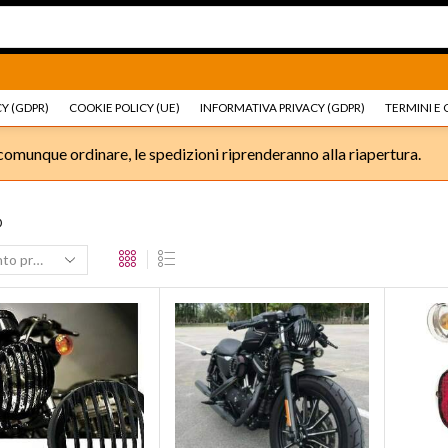
Ricambi e accessori Moto
Go shop
Ricambi e accessori
Y (GDPR)
COOKIE POLICY (UE)
INFORMATIVA PRIVACY (GDPR)
TERMINI E 
omunque ordinare, le spedizioni riprenderanno alla riapertura.
O