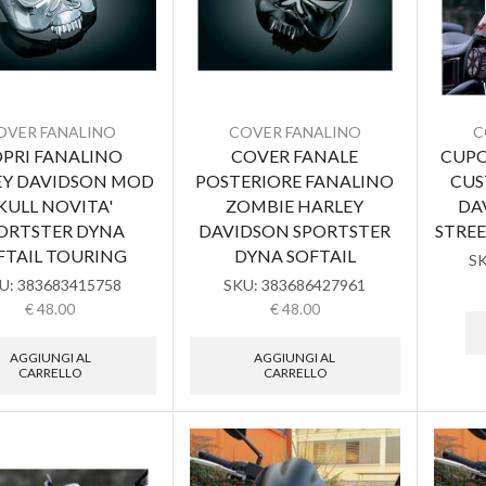
OVER FANALINO
COVER FANALINO
C
PRI FANALINO
COVER FANALE
CUPO
EY DAVIDSON MOD
POSTERIORE FANALINO
CUS
KULL NOVITA'
ZOMBIE HARLEY
DA
ORTSTER DYNA
DAVIDSON SPORTSTER
STRE
FTAIL TOURING
DYNA SOFTAIL
S
U:
383683415758
SKU:
383686427961
€
48.00
€
48.00
AGGIUNGI AL
AGGIUNGI AL
CARRELLO
CARRELLO