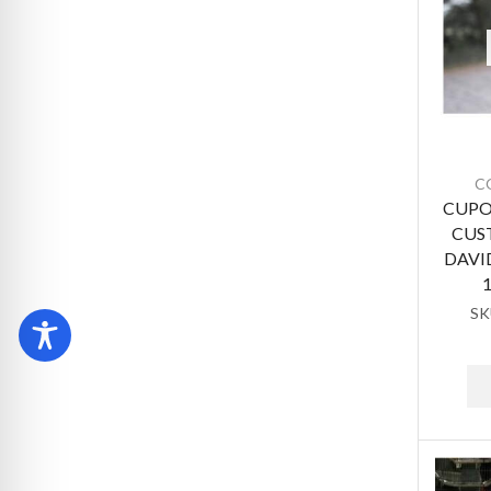
C
CUPO
CUS
DAVI
SK