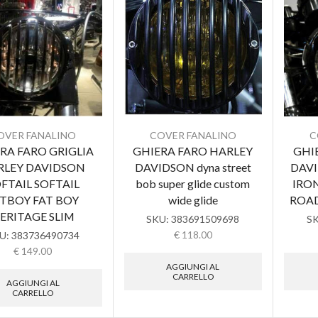
OVER FANALINO
COVER FANALINO
C
RA FARO GRIGLIA
GHIERA FARO HARLEY
GHI
RLEY DAVIDSON
DAVIDSON dyna street
DAV
FTAIL SOFTAIL
bob super glide custom
IRON
TBOY FAT BOY
wide glide
ROAD
ERITAGE SLIM
SKU:
383691509698
S
€
118.00
U:
383736490734
€
149.00
AGGIUNGI AL
CARRELLO
AGGIUNGI AL
CARRELLO