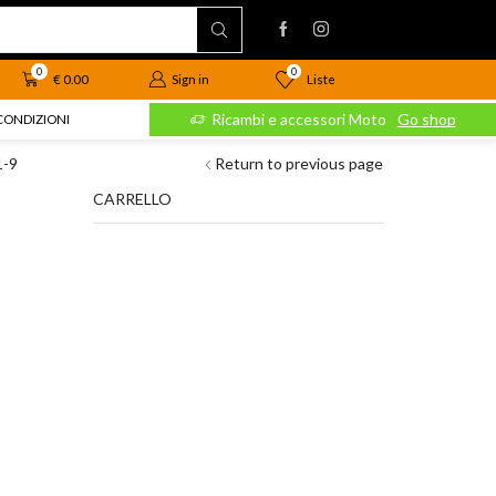
0
0
Liste
€
0.00
Sign in
 Moto
Go shop
Ricambi e accessori Moto
Go shop
CONDIZIONI
-9
Return to previous page
CARRELLO