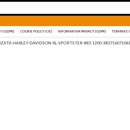
Ricambi e accessori Moto
Go shop
Ricambi e accessori
Y (GDPR)
COOKIE POLICY (UE)
INFORMATIVA PRIVACY (GDPR)
TERMINI E 
ZATA-HARLEY-DAVIDSON-XL-SPORTSTER-883-1200-383716071061