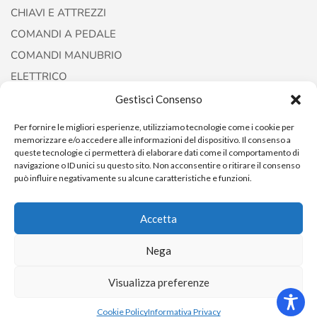
CHIAVI E ATTREZZI
COMANDI A PEDALE
COMANDI MANUBRIO
ELETTRICO
FORCELLE E AMMORTIZZATORI
Gestisci Consenso
Per fornire le migliori esperienze, utilizziamo tecnologie come i cookie per
memorizzare e/o accedere alle informazioni del dispositivo. Il consenso a
queste tecnologie ci permetterà di elaborare dati come il comportamento di
navigazione o ID unici su questo sito. Non acconsentire o ritirare il consenso
può influire negativamente su alcune caratteristiche e funzioni.
Accetta
Copyright © 2022
AccessoriCustom
Nega
Visualizza preferenze
0
Cookie Policy
Informativa Privacy
Home
Shop
Cart
ACCOUNT