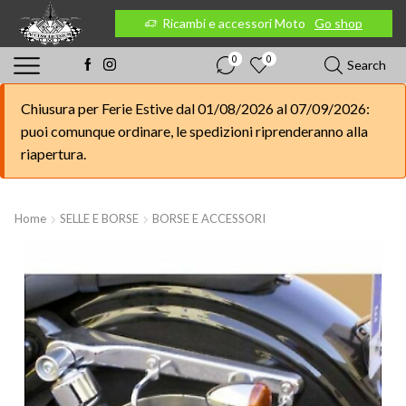
 Moto
Go shop
Ricambi e accessori Moto
Go shop
0
0
Search
Chiusura per Ferie Estive dal 01/08/2026 al 07/09/2026:
puoi comunque ordinare, le spedizioni riprenderanno alla
riapertura.
Home
SELLE E BORSE
BORSE E ACCESSORI