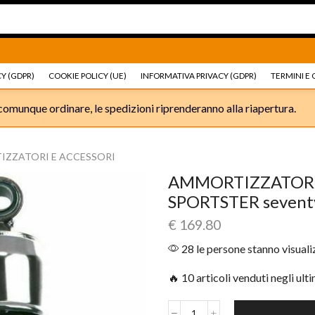
Ricambi e accessori Moto
Go shop
Ricambi e accessori
Y (GDPR)
COOKIE POLICY (UE)
INFORMATIVA PRIVACY (GDPR)
TERMINI E 
omunque ordinare, le spedizioni riprenderanno alla riapertura.
ZZATORI E ACCESSORI
AMMORTIZZATORI
SPORTSTER seventy
€
169.80
28 le persone stanno visual
🔥 10 articoli venduti negli ult