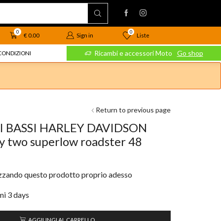
0
0
Liste
€
0.00
Sign in
 Moto
Go shop
Ricambi e accessori Moto
Go shop
CONDIZIONI
Return to previous page
 BASSI HARLEY DAVIDSON
 two superlow roadster 48
izzando questo prodotto proprio adesso
imi 3 days
AGGIUNGI AL CARRELLO