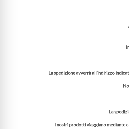
I
La spedizione avverrà all’indirizzo indica
Non
La spedizi
I nostri prodotti viaggiano mediante co