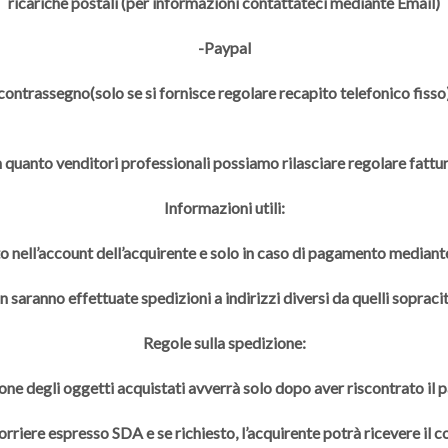
ricariche postali (per informazioni contattateci mediante Email)
-Paypal
contrassegno(solo se si fornisce regolare recapito telefonico fisso
n quanto venditori professionali possiamo rilasciare regolare fattur
Informazioni utili:
to nell’account dell’acquirente e solo in caso di pagamento mediante
 saranno effettuate spedizioni a indirizzi diversi da quelli sopracit
Regole sulla spedizione:
one degli oggetti acquistati avverrà solo dopo aver riscontrato il
rriere espresso SDA e se richiesto, l’acquirente potrà ricevere il 