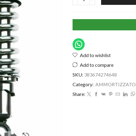
Add to wishlist
Add to compare
SKU:
383674274648
Category:
AMMORTIZZATOR
Share: