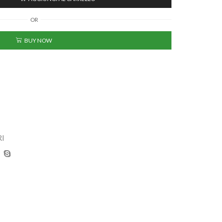
OR
BUY NOW
RI