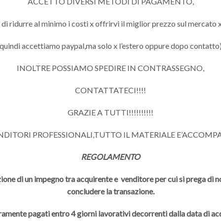
ACCETTO DIVERSI METODI DI PAGAMENTO,
 ridurre al minimo i costi x offrirvi il miglior prezzo sul mercato x
quindi accettiamo paypal,ma solo x l’estero oppure dopo contatto
INOLTRE POSSIAMO SPEDIRE IN CONTRASSEGNO,
CONTATTATECI!!!!
GRAZIE A TUTTI!!!!!!!!!!
ENDITORI PROFESSIONALI,TUTTO IL MATERIALE E’ACCOMP
REGOLAMENTO
ione di un impegno tra acquirente e venditore per cui si prega di non
concludere la transazione.
ramente pagati entro 4 giorni lavorativi decorrenti dalla data di a