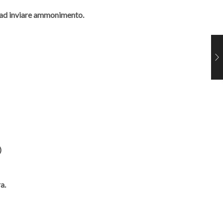
à ad inviare ammonimento.
)
a.