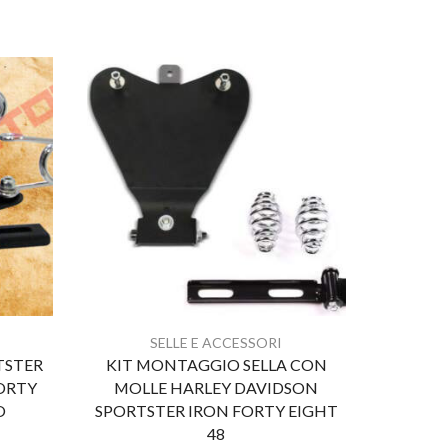
SELLE E ACCESSORI
TSTER
KIT MONTAGGIO SELLA CON
HARLEY
FORTY
MOLLE HARLEY DAVIDSON
Solo Si
O
SPORTSTER IRON FORTY EIGHT
EIG
48