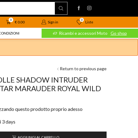
0
0
Liste
€
0.00
Sign in
 Moto
Go shop
Ricambi e accessori Moto
Go shop
CONDIZIONI
Return to previous page
MOLLE SHADOW INTRUDER
STAR MARAUDER ROYAL WILD
izzando questo prodotto proprio adesso
i 3 days
AGGIUNGI AL CARRELLO