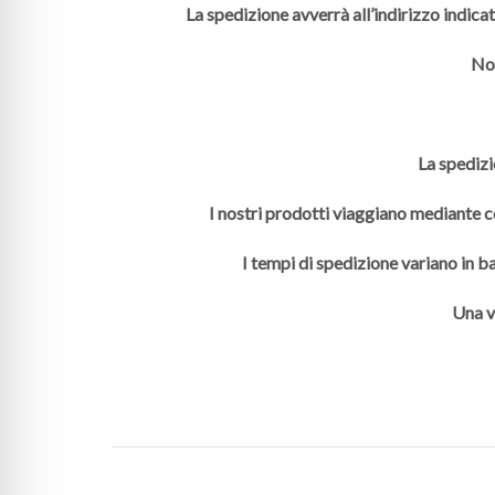
La spedizione avverrà all’indirizzo indica
Non
La spedizi
I nostri prodotti viaggiano mediante co
I tempi di spedizione variano in ba
Una v