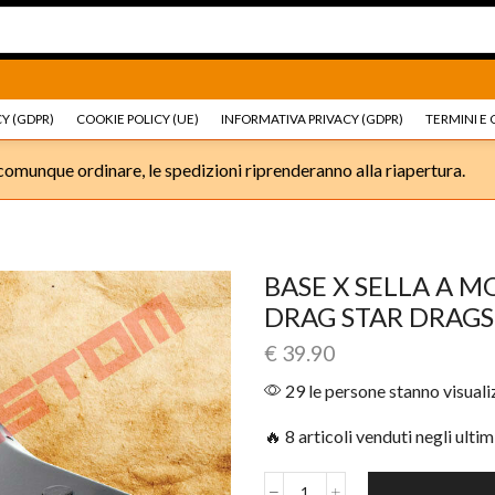
Ricambi e accessori Moto
Go shop
Ricambi e accessori
Y (GDPR)
COOKIE POLICY (UE)
INFORMATIVA PRIVACY (GDPR)
TERMINI E 
omunque ordinare, le spedizioni riprenderanno alla riapertura.
BASE X SELLA A 
DRAG STAR DRAG
€
39.90
29 le persone stanno visual
🔥 8 articoli venduti negli ultim