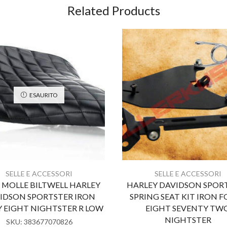
Related Products
ESAURITO
SELLE E ACCESSORI
SELLE E ACCESSORI
A MOLLE BILTWELL HARLEY
HARLEY DAVIDSON SPOR
IDSON SPORTSTER IRON
SPRING SEAT KIT IRON 
 EIGHT NIGHTSTER R LOW
EIGHT SEVENTY TW
NIGHTSTER
SKU:
383677070826