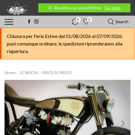
 Moto
Go shop
Ricambi e accessori Moto
Go shop
0
0
Search
Chiusura per Ferie Estive dal 01/08/2026 al 07/09/2026:
puoi comunque ordinare, le spedizioni riprenderanno alla
riapertura.
Home
SCARICHI
FASCE SCARICO