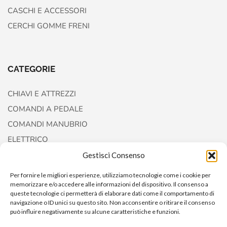
CASCHI E ACCESSORI
CERCHI GOMME FRENI
CATEGORIE
CHIAVI E ATTREZZI
COMANDI A PEDALE
COMANDI MANUBRIO
ELETTRICO
FORCELLE E AMMORTIZZATORI
Gestisci Consenso
Per fornire le migliori esperienze, utilizziamo tecnologie come i cookie per
memorizzare e/o accedere alle informazioni del dispositivo. Il consenso a
queste tecnologie ci permetterà di elaborare dati come il comportamento di
navigazione o ID unici su questo sito. Non acconsentire o ritirare il consenso
può influire negativamente su alcune caratteristiche e funzioni.