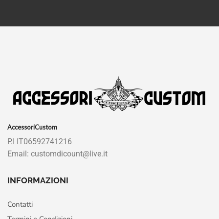
AccessoriCustom
P.I IT06592741216
Email: customdicount@live.it
INFORMAZIONI
Contatti
Termini e Condizioni