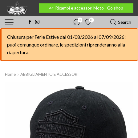
 Moto
Go shop
Ricambi e accessori Moto
Go shop
0
0
Search
Chiusura per Ferie Estive dal 01/08/2026 al 07/09/2026:
puoi comunque ordinare, le spedizioni riprenderanno alla
riapertura.
Home
ABBIGLIAMENTO E ACCESSORI