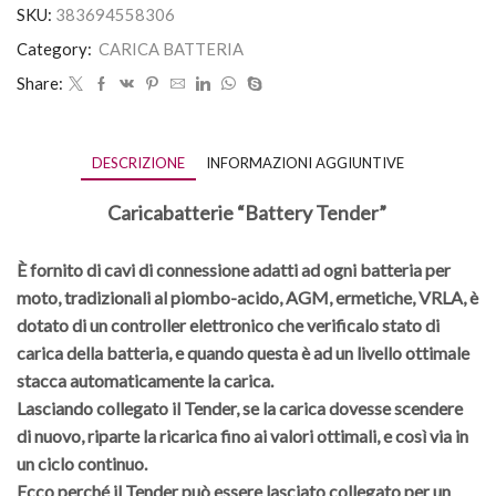
SKU:
383694558306
Category:
CARICA BATTERIA
Share:
DESCRIZIONE
INFORMAZIONI AGGIUNTIVE
Caricabatterie “Battery Tender”
È fornito di cavi di connessione adatti ad ogni batteria per
moto, tradizionali al piombo-acido, AGM, ermetiche, VRLA, è
dotato di un controller elettronico che verificalo stato di
carica della batteria, e quando questa è ad un livello ottimale
stacca automaticamente la carica.
Lasciando collegato il Tender, se la carica dovesse scendere
di nuovo, riparte la ricarica fino ai valori ottimali, e così via in
un ciclo continuo.
Ecco perché il Tender può essere lasciato collegato per un