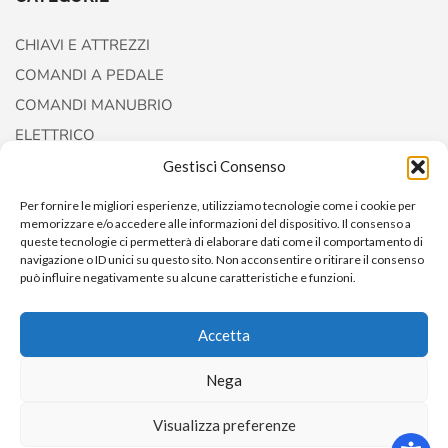
CHIAVI E ATTREZZI
COMANDI A PEDALE
COMANDI MANUBRIO
ELETTRICO
FORCELLE E AMMORTIZZATORI
Gestisci Consenso
Per fornire le migliori esperienze, utilizziamo tecnologie come i cookie per
memorizzare e/o accedere alle informazioni del dispositivo. Il consenso a
queste tecnologie ci permetterà di elaborare dati come il comportamento di
navigazione o ID unici su questo sito. Non acconsentire o ritirare il consenso
può influire negativamente su alcune caratteristiche e funzioni.
Accetta
Nega
Copyright © 2022
AccessoriCustom
Visualizza preferenze
0