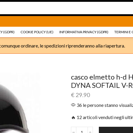
Ricambi e accessori Moto
Go shop
Ricambi e accessori
Y (GDPR)
COOKIE POLICY (UE)
INFORMATIVA PRIVACY (GDPR)
TERMINI E 
omunque ordinare, le spedizioni riprenderanno alla riapertura.
casco elmetto h-
DYNA SOFTAIL V-
€
29.90
36 le persone stanno visual
🔥 12 articoli venduti negli ult