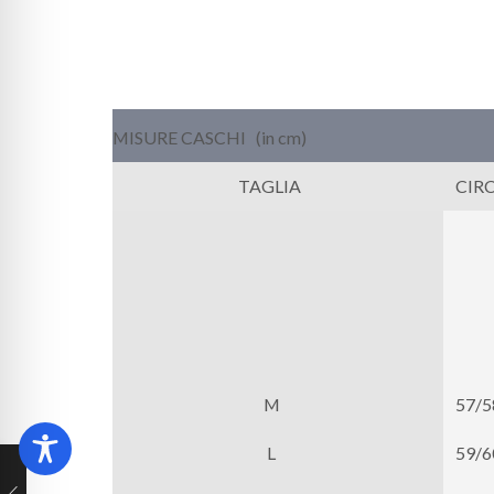
MISURE CASCHI (in cm)
TAGLIA
CIR
M
57/
L
59/