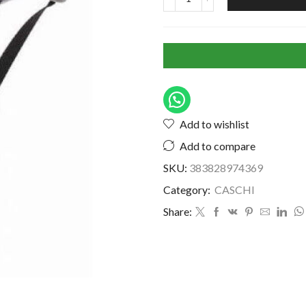
Add to wishlist
Add to compare
SKU:
383828974369
Category:
CASCHI
Share: