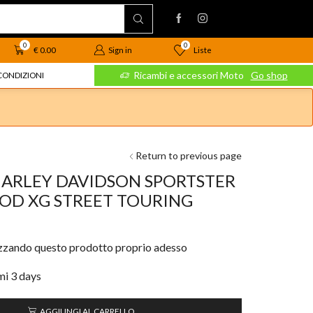
0
0
Liste
€
0.00
Sign in
 Moto
Go shop
Ricambi e accessori Moto
Go shop
CONDIZIONI
Return to previous page
d HARLEY DAVIDSON SPORTSTER
ROD XG STREET TOURING
izzando questo prodotto proprio adesso
imi 3 days
AGGIUNGI AL CARRELLO