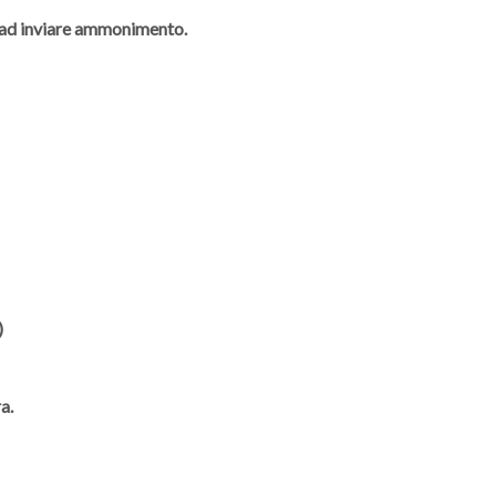
à ad inviare ammonimento.
)
a.