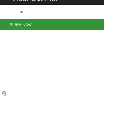
OR
BUY NOW