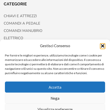
CATEGORIE
CHIAVI E ATTREZZI
COMANDI A PEDALE
COMANDI MANUBRIO
ELETTRICO
FORCELLE E AMMORTIZZATORI
Gestisci Consenso
Per fornire le migliori esperienze, utilizziamo tecnologie come i cookie per
memorizzare e/o accedere alle informazioni del dispositivo. Il consenso a
queste tecnologie ci permetterà di elaborare dati come il comportamento di
navigazione o ID unici su questo sito. Non acconsentire o ritirare il consenso
può influire negativamente su alcune caratteristiche e funzioni.
Accetta
Copyright © 2022
AccessoriCustom
Nega
Visualizza preferenze