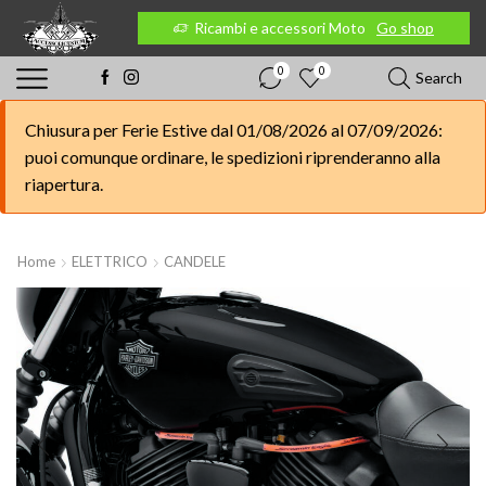
 Moto
Go shop
Ricambi e accessori Moto
Go shop
0
0
Search
Chiusura per Ferie Estive dal 01/08/2026 al 07/09/2026:
puoi comunque ordinare, le spedizioni riprenderanno alla
riapertura.
Home
ELETTRICO
CANDELE