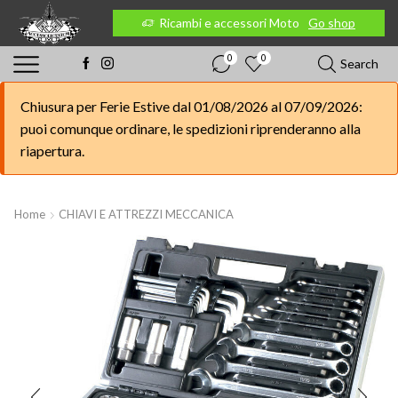
 Moto
Go shop
Ricambi e accessori Moto
Go shop
0
0
Search
Chiusura per Ferie Estive dal 01/08/2026 al 07/09/2026:
puoi comunque ordinare, le spedizioni riprenderanno alla
riapertura.
Home
CHIAVI E ATTREZZI MECCANICA