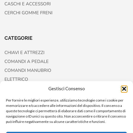
CASCHI E ACCESSORI
CERCHI GOMME FRENI
CATEGORIE
CHIAVI E ATTREZZI
COMANDI A PEDALE
COMANDI MANUBRIO
ELETTRICO
FORCELLE E AMMORTIZZATORI
Gestisci Consenso
Per fornire le migliori esperienze, utilizziamo tecnologie come i cookie per
memorizzare e/o accedere alle informazioni del dispositivo. Il consenso a
queste tecnologie ci permetterà di elaborare dati come il comportamento di
navigazione o ID unici su questo sito. Non acconsentire o ritirare il consenso
può influire negativamente su alcune caratteristiche e funzioni.