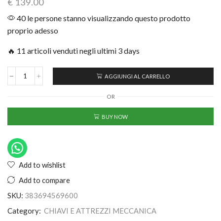
€
139.00
40 le persone stanno visualizzando questo prodotto
proprio adesso
🔥 11 articoli venduti negli ultimi 3 days
AGGIUNGI AL CARRELLO
OR
BUY NOW
Add to wishlist
Add to compare
SKU:
383694569600
Category:
CHIAVI E ATTREZZI MECCANICA