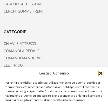
CASCHI E ACCESSORI
CERCHI GOMME FRENI
CATEGORIE
CHIAVI E ATTREZZI
COMANDI A PEDALE
COMANDI MANUBRIO
ELETTRICO
FORCELLE E AMMORTIZZATORI
Gestisci Consenso
Per fornire le migliori esperienze, utilizziamo tecnologie come i cookie per
memorizzare e/o accedere alle informazioni del dispositivo. Il consenso a
queste tecnologie ci permetterà di elaborare dati come il comportamento di
navigazione o ID unici su questo sito. Non acconsentire o ritirare il consenso
può influire negativamente su alcune caratteristiche e funzioni.