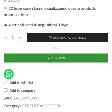
€
39.50
20 le persone stanno visualizzando questo prodotto
proprio adesso
🔥 4 articoli venduti negli ultimi 3 days
AGGIUNGI AL CARRELLO
OR
BUY NOW
Add to wishlist
Add to compare
SKU:
386320793397
Category:
CERCHI E ACCESSORI