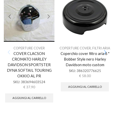
COPERTURE COVER
COPERTURE COVER
,
FILTRI ARIA
COVER CLACSON
Coperchio cover filtro aria 8 "
CROMATO HARLEY
Bobber Style nero Harley
DAVIDSON SPORTSTER
Davidson moto custom
DYNA SOFTAIL TOURING
SKU:
386320776625
OKKIO AL PR
€
58.00
SKU:
383694603524
€
37.90
AGGIUNGI AL CARRELLO
AGGIUNGI AL CARRELLO