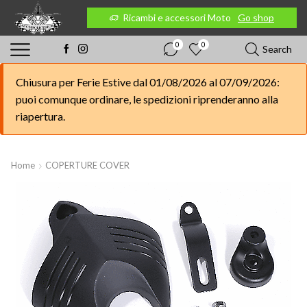
 Moto
Go shop
Ricambi e accessori Moto
Go shop
0
0
Search
Chiusura per Ferie Estive dal 01/08/2026 al 07/09/2026:
puoi comunque ordinare, le spedizioni riprenderanno alla
riapertura.
Home
COPERTURE COVER