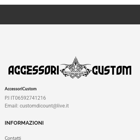
AccessoriCustom
P.I IT06592741216
Email: customdicount@live.it
INFORMAZIONI
Contatti