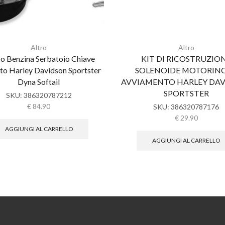
Altro
Altro
o Benzina Serbatoio Chiave
KIT DI RICOSTRUZIO
o Harley Davidson Sportster
SOLENOIDE MOTORINO
Dyna Softail
AVVIAMENTO HARLEY DA
SPORTSTER
SKU:
386320787212
€
84.90
SKU:
386320787176
€
29.90
AGGIUNGI AL CARRELLO
AGGIUNGI AL CARRELLO