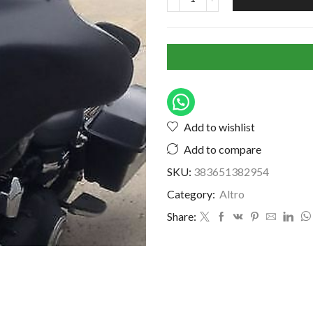
Add to wishlist
Add to compare
SKU:
383651382954
Category:
Altro
Share: