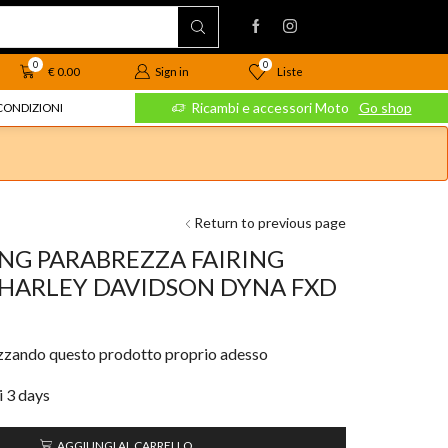
0
0
Liste
€
0.00
Sign in
 Moto
Go shop
Ricambi e accessori Moto
Go shop
CONDIZIONI
Return to previous page
NG PARABREZZA FAIRING
 HARLEY DAVIDSON DYNA FXD
izzando questo prodotto proprio adesso
i 3 days
AGGIUNGI AL CARRELLO