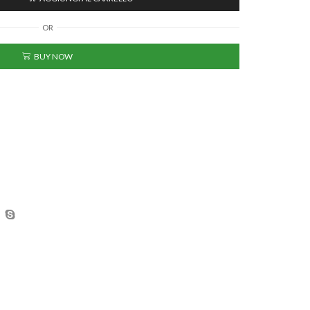
OR
BUY NOW