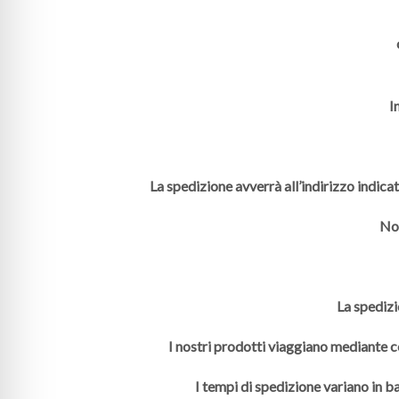
I
La spedizione avverrà all’indirizzo indica
Non
La spedizi
I nostri prodotti viaggiano mediante co
I tempi di spedizione variano in ba