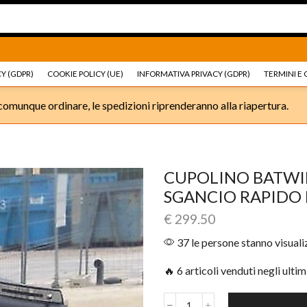
Ricambi e accessori Moto
Go shop
Ricambi e accessori
Y (GDPR)
COOKIE POLICY (UE)
INFORMATIVA PRIVACY (GDPR)
TERMINI E 
omunque ordinare, le spedizioni riprenderanno alla riapertura.
CUPOLINO BATWI
SGANCIO RAPIDO
€
299.50
37 le persone stanno visual
🔥 6 articoli venduti negli ultim