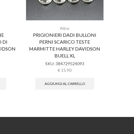
Altro
NE
PRIGIONIERI DADI BULLONI
Tappo 
 DI
PERNI SCARICO TESTE
Original
VIDSON
MARMITTE HARLEY DAVIDSON
BUELL XL
SKU:
384729524093
€
15.90
AGGIUNGI AL CARRELLO