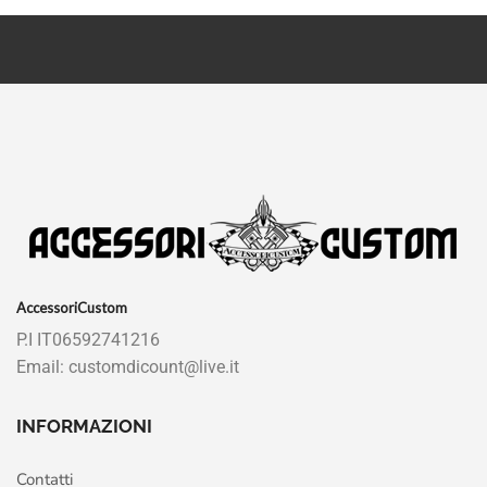
AccessoriCustom
P.I IT06592741216
Email: customdicount@live.it
INFORMAZIONI
Contatti