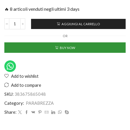
🔥 8 articoli venduti negli ultimi 3 days
AGGIUNGI AL CARRELLO
OR
BUY NOW
Add to wishlist
Add to compare
SKU:
383675865048
Category:
PARABREZZA
Share: