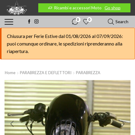
 Moto
Go shop
Ricambi e accessori Moto
Go shop
0
0
Search
Chiusura per Ferie Estive dal 01/08/2026 al 07/09/2026:
puoi comunque ordinare, le spedizioni riprenderanno alla
riapertura.
Home
PARABREZZA E DEFLETTORI
PARABREZZA