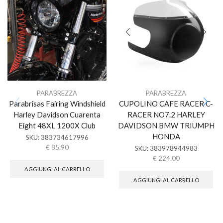
PARABREZZA
PARABREZZA
Parabrisas Fairing Windshield
CUPOLINO CAFE RACER C-
Harley Davidson Cuarenta
RACER NO7.2 HARLEY
Eight 48XL 1200X Club
DAVIDSON BMW TRIUMPH
HONDA
SKU:
383734617996
€
85.90
SKU:
383978944983
€
224.00
AGGIUNGI AL CARRELLO
AGGIUNGI AL CARRELLO