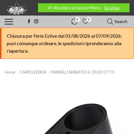
 Moto
Go shop
Ricambi e accessori Moto
Go shop
0
0
Search
Chiusura per Ferie Estive dal 01/08/2026 al 07/09/2026:
puoi comunque ordinare, le spedizioni riprenderanno alla
riapertura.
Home
CARROZZERIA
PANNELLI SERBATOI E CRUSCOTTO