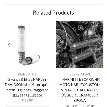
Related Products
SILENZIATORI
SILENZIATORI
2 vance & hines HARLEY
MARMITTE SCARICHI
DAVIDSON silenziatori quiet
MOTO HARLEY CUSTOM
baffle BigShots Staggered
VINTAGE CAFE RACER
BOBBER SCRAMBLER
SKU:
384731153306
EPOCA
€
69.80
SKU:
386558853181