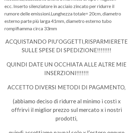
ecc. Inserto silenziatore in acciaio zincato per ridurre il
rumore delle emissioni.Lunghezza totale= 20cm, diametro
esterno parte più larga 41mm, diametro esterno tubo
rompifiamma circa 33mm
ACQUISTANDO PIU’OGGETTI,RISPARMIERETE
SULLE SPESE DI SPEDIZIONE!!!!!!!!
QUINDI DATE UN OCCHIATA ALLE ALTRE MIE
INSERZIONI!!!!!!!
ACCETTO DIVERSI METODI DI PAGAMENTO,
(abbiamo deciso di ridurre al minimo i costi x
offrirvi il miglior prezzo sul mercato x i nostri
prodotti,
quindi accettiamo paypal solo x l’estero oppure