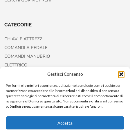
CATEGORIE
CHIAVI E ATTREZZI
COMANDI A PEDALE
COMANDI MANUBRIO
ELETTRICO
FORCELLE E AMMORTIZZATORI
Gestisci Consenso
Per fornire le migliori esperienze, utilizziamo tecnologie come i cookie per
memorizzare e/o accedere alle informazioni del dispositivo. Il consenso a
queste tecnologie ci permetterà di elaborare dati come il comportamento di
navigazione o ID unici su questo sito. Non acconsentire o ritirare il consenso
può influire negativamente su alcune caratteristiche e funzioni.
Accetta