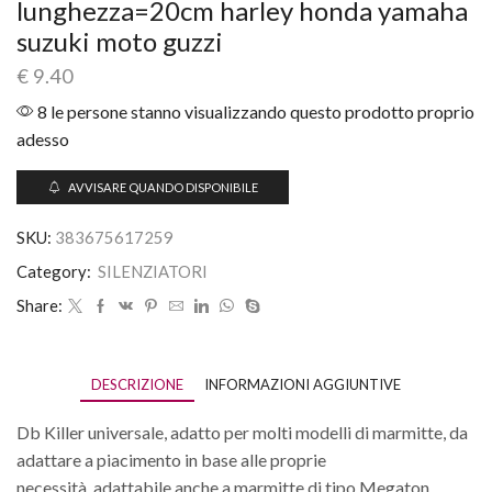
lunghezza=20cm harley honda yamaha
suzuki moto guzzi
€
9.40
8 le persone stanno visualizzando questo prodotto proprio
adesso
AVVISARE QUANDO DISPONIBILE
SKU:
383675617259
Category:
SILENZIATORI
Share:
DESCRIZIONE
INFORMAZIONI AGGIUNTIVE
Db Killer universale, adatto per molti modelli di marmitte, da
adattare a piacimento in base alle proprie
necessità, adattabile anche a marmitte di tipo Megaton