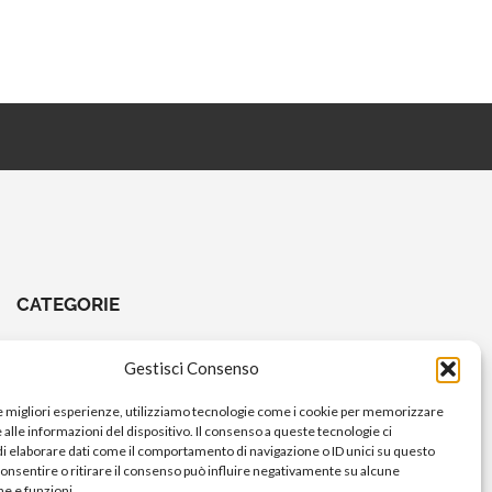
CATEGORIE
CHIAVI E ATTREZZI
Gestisci Consenso
COMANDI A PEDALE
le migliori esperienze, utilizziamo tecnologie come i cookie per memorizzare
COMANDI MANUBRIO
alle informazioni del dispositivo. Il consenso a queste tecnologie ci
i elaborare dati come il comportamento di navigazione o ID unici su questo
ELETTRICO
consentire o ritirare il consenso può influire negativamente su alcune
FORCELLE E AMMORTIZZATORI
he e funzioni.