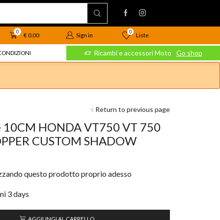
0
0
Liste
€
0.00
Sign in
 Moto
Go shop
Ricambi e accessori Moto
Go shop
CONDIZIONI
Return to previous page
ube 10CM HONDA VT750 VT 750
HOPPER CUSTOM SHADOW
izzando questo prodotto proprio adesso
imi 3 days
AGGIUNGI AL CARRELLO