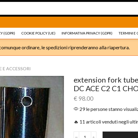
Ricambi e accessori Moto
Go shop
Ricambi e accessori
Y (GDPR)
COOKIE POLICY (UE)
INFORMATIVA PRIVACY (GDPR)
TERMINI E 
omunque ordinare, le spedizioni riprenderanno alla riapertura.
E E ACCESSORI
extension fork t
DC ACE C2 C1 C
€
98.00
29 le persone stanno visual
🔥 11 articoli venduti negli ult