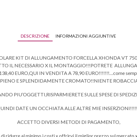
DESCRIZIONE
INFORMAZIONI AGGIUNTIVE
COLARE KIT DI ALLUNGAMENTO FORCELLA XHONDA VT 75
TO IL NECESSARIO X IL MONTAGGIO!!!POTRETE ALLUNGA
38,40 EURO,QUI IN VENDITA A 78,90 EURO!!!!!!!…come sempre
AL PIENO E SPLENDIDAMENTE CROMATO!!NIENTE ROBACCIA 
DO PIU’OGGETTI,RISPARMIERETE SULLE SPESE DI SPEDIZIO
UINDI DATE UN OCCHIATA ALLE ALTRE MIE INSERZIONI!!!!!
ACCETTO DIVERSI METODI DI PAGAMENTO,
 ridurre al minimo i costi x offrirvi il miglior prezzo sul mercato x