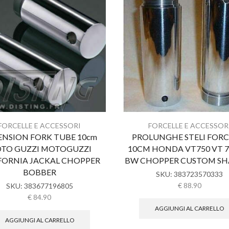
FORCELLE E ACCESSORI
FORCELLE E ACCESSOR
ENSION FORK TUBE 10cm
PROLUNGHE STELI FORC
TO GUZZI MOTOGUZZI
10CM HONDA VT750 VT 7
FORNIA JACKAL CHOPPER
BW CHOPPER CUSTOM S
BOBBER
SKU:
383723570333
€
88.90
SKU:
383677196805
€
84.90
AGGIUNGI AL CARRELLO
AGGIUNGI AL CARRELLO