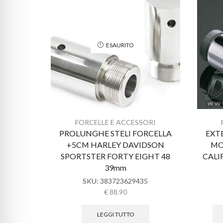
ESAURITO
FORCELLE E ACCESSORI
PROLUNGHE STELI FORCELLA
EXT
+5CM HARLEY DAVIDSON
MO
SPORTSTER FORTY EIGHT 48
CALI
39mm
SKU:
383723629435
€
88.90
LEGGI TUTTO