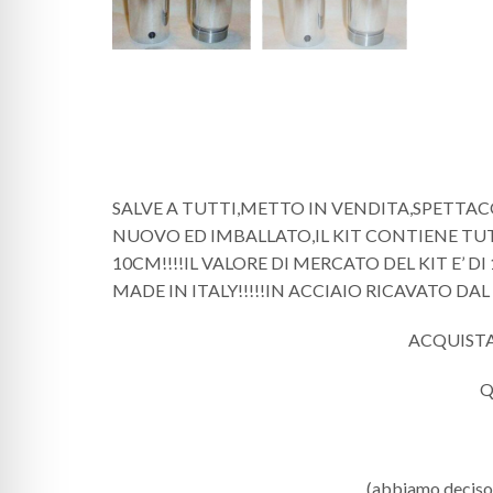
SALVE A TUTTI,METTO IN VENDITA,SPETTA
NUOVO ED IMBALLATO,IL KIT CONTIENE TUT
10CM!!!!IL VALORE DI MERCATO DEL KIT E’ DI 1
MADE IN ITALY!!!!!IN ACCIAIO RICAVATO D
ACQUISTAN
Q
(abbiamo deciso di