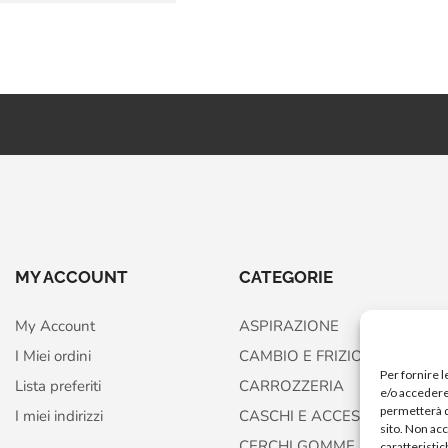
MY ACCOUNT
CATEGORIE
My Account
ASPIRAZIONE
I Miei ordini
CAMBIO E FRIZIONE
Per fornire 
Lista preferiti
CARROZZERIA
e/o accedere 
permetterà d
I miei indirizzi
CASCHI E ACCESSORI
sito. Non ac
CERCHI GOMME FRENI
caratteristic