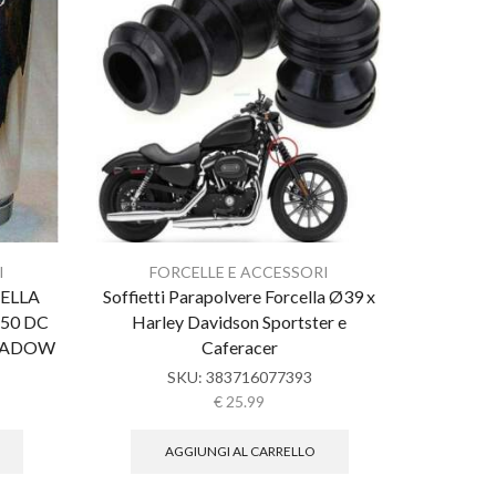
FO
PROLU
I
FORCELLE E ACCESSORI
10cm M
ELLA
Soffietti Parapolvere Forcella Ø39 x
CALIF
50 DC
Harley Davidson Sportster e
HADOW
Caferacer
SKU:
383716077393
€
25.99
AGGIUNGI AL CARRELLO