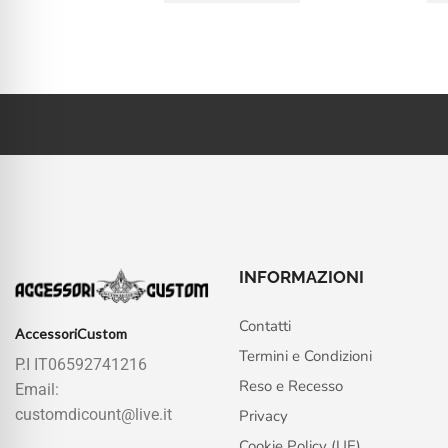
INFORMAZIONI
Contatti
AccessoriCustom
Termini e Condizioni
P.I IT06592741216
Reso e Recesso
Email:
customdicount@live.it
Privacy
Cookie Policy (UE)