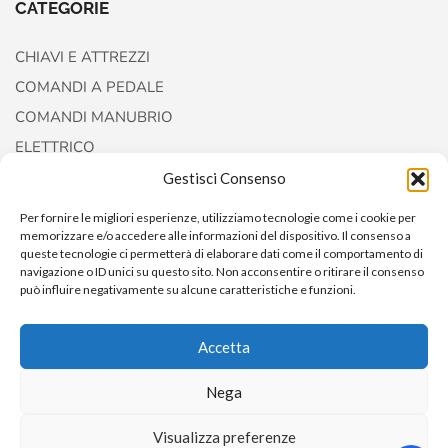
CATEGORIE
CHIAVI E ATTREZZI
COMANDI A PEDALE
COMANDI MANUBRIO
ELETTRICO
FORCELLE E AMMORTIZZATORI
Gestisci Consenso
Per fornire le migliori esperienze, utilizziamo tecnologie come i cookie per
memorizzare e/o accedere alle informazioni del dispositivo. Il consenso a
queste tecnologie ci permetterà di elaborare dati come il comportamento di
navigazione o ID unici su questo sito. Non acconsentire o ritirare il consenso
può influire negativamente su alcune caratteristiche e funzioni.
Accetta
Copyright © 2022
AccessoriCustom
Nega
Visualizza preferenze