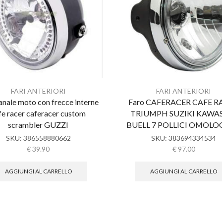
FARI ANTERIORI
FARI ANTERIORI
anale moto con frecce interne
Faro CAFERACER CAFE R
fe racer caferacer custom
TRIUMPH SUZIKI KAWA
scrambler GUZZI
BUELL 7 POLLICI OMOL
SKU:
386558880662
SKU:
383694334534
€
39.90
€
97.00
AGGIUNGI AL CARRELLO
AGGIUNGI AL CARRELLO