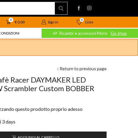
0
0
Liste
€
0.00
Sign in
 Moto
Go shop
Ricambi e accessori Moto
Go shop
CONDIZIONI
Return to previous page
Cafè Racer DAYMAKER LED
Scrambler Custom BOBBER
izzando questo prodotto proprio adesso
i 3 days
AGGIUNGI AL CARRELLO