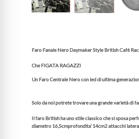
Faro Fanale Nero Daymaker Style British Cafè Rac
Che FIGATA RAGAZZI
Un Faro Centrale Nero con led di ultima generazio
Solo da noi potrete trovare una grande varietà di far
Il faro British ha uno stile classico che si sposa p
diametro 16,5cm
profondita’ 14cm
2 attacchi later