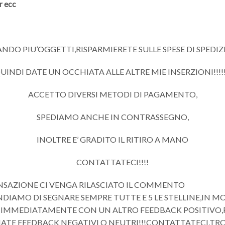
r ecc
DO PIU’OGGETTI,RISPARMIERETE SULLE SPESE DI SPEDIZIO
UINDI DATE UN OCCHIATA ALLE ALTRE MIE INSERZIONI!!!!!
ACCETTO DIVERSI METODI DI PAGAMENTO,
SPEDIAMO ANCHE IN CONTRASSEGNO,
INOLTRE E’ GRADITO IL RITIRO A MANO
CONTATTATECI!!!!
NSAZIONE CI VENGA RILASCIATO IL COMMENTO
DIAMO DI SEGNARE SEMPRE TUTTE E 5 LE STELLINE,IN 
MMEDIATAMENTE CON UN ALTRO FEEDBACK POSITIVO,PRI
IATE FEEDBACK NEGATIVI O NEUTRI!!!CONTATTATECI,T