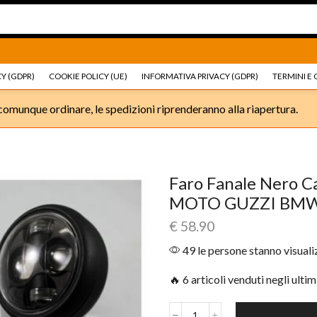
Ricambi e accessori Moto
Go shop
Ricambi e accessori
Y (GDPR)
COOKIE POLICY (UE)
INFORMATIVA PRIVACY (GDPR)
TERMINI E 
omunque ordinare, le spedizioni riprenderanno alla riapertura.
Faro Fanale Nero 
MOTO GUZZI BMW 
€
58.90
49 le persone stanno visual
🔥 6 articoli venduti negli ultim