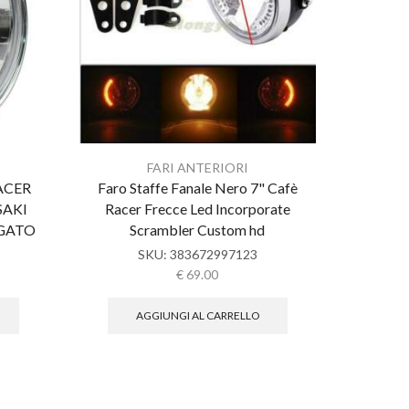
FARI ANTERIORI
ACER
Faro Staffe Fanale Nero 7" Cafè
Faro C
SAKI
Racer Frecce Led Incorporate
BMW 
OGATO
Scrambler Custom hd
DAVI
SKU:
383672997123
€
69.00
AGGIUNGI AL CARRELLO