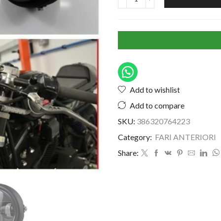
Add to wishlist
Add to compare
SKU:
386320764223
Category:
FARI ANTERIORI
Share: