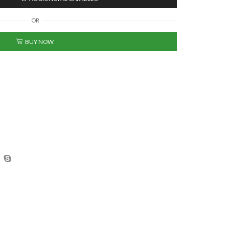
OR
BUY NOW