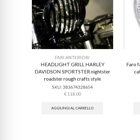
FARI ANTERIORI
HEADLIGHT GRILL HARLEY
Faro f
DAVIDSON SPORTSTER nightster
ca
roadster rough crafts style
SKU:
383674328654
€
118.00
AGGIUNGI AL CARRELLO