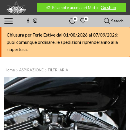
 Moto
Go shop
Ricambi e accessori Moto
Go shop
0
0
Search
Chiusura per Ferie Estive dal 01/08/2026 al 07/09/2026:
puoi comunque ordinare, le spedizioni riprenderanno alla
riapertura.
Home
ASPIRAZIONE
FILTRI ARIA