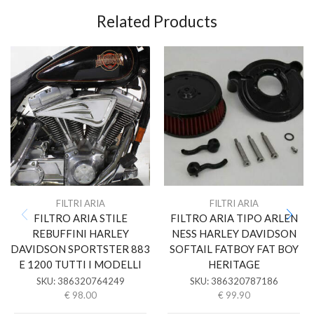
Related Products
FILTRI ARIA
FILTRI ARIA
FILTRO ARIA STILE
FILTRO ARIA TIPO ARLEN
REBUFFINI HARLEY
NESS HARLEY DAVIDSON
DAVIDSON SPORTSTER 883
SOFTAIL FATBOY FAT BOY
E 1200 TUTTI I MODELLI
HERITAGE
SKU:
386320764249
SKU:
386320787186
€
98.00
€
99.90