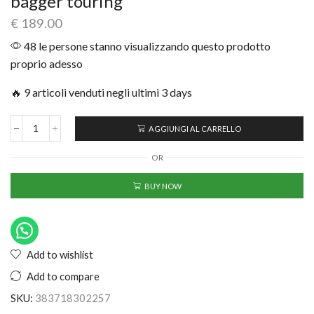
bagger touring
€
189.00
48 le persone stanno visualizzando questo prodotto
proprio adesso
🔥 9 articoli venduti negli ultimi 3 days
AGGIUNGI AL CARRELLO
OR
BUY NOW
Add to wishlist
Add to compare
SKU:
383718302257