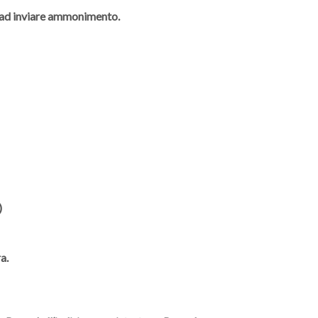
à ad inviare ammonimento.
)
a.