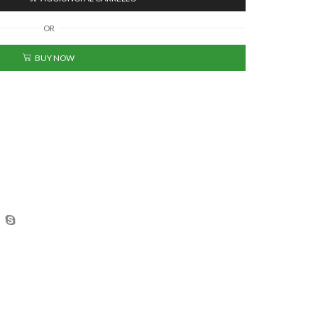
OR
BUY NOW