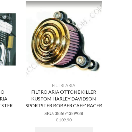
FILTRI ARIA
IO
FILTRO ARIA OTTONE KILLER
FILTRO
RIA
KUSTOM HARLEY DAVIDSON
BOBBER 
TSTER
SPORTSTER BOBBER CAFE' RACER
SKU:
383674389938
€
109.90