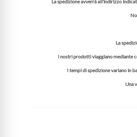
La spedizione avverrà all’indirizzo indica
Non
La spedizi
I nostri prodotti viaggiano mediante co
I tempi di spedizione variano in ba
Una v