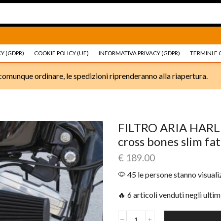
Ricambi e accessori Moto
Go shop
Ricambi e accessori
Y (GDPR)
COOKIE POLICY (UE)
INFORMATIVA PRIVACY (GDPR)
TERMINI E 
omunque ordinare, le spedizioni riprenderanno alla riapertura.
FILTRO ARIA HARL
cross bones slim fa
€
189.00
45 le persone stanno visual
🔥 6 articoli venduti negli ultim