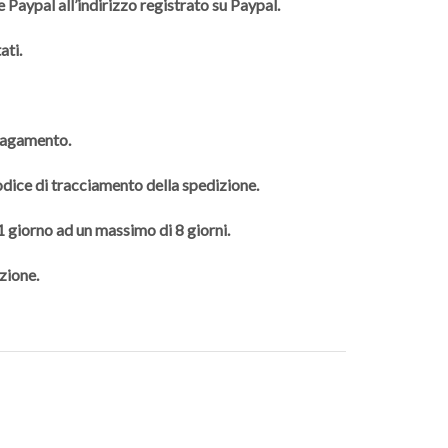
 Paypal all’indirizzo registrato su Paypal.
ati.
 pagamento.
codice di tracciamento della spedizione.
 1 giorno ad un massimo di 8 giorni.
zione.