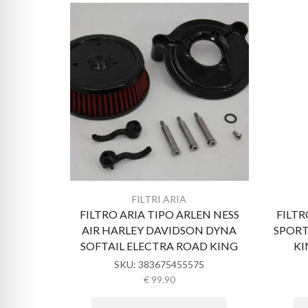
FILTRI ARIA
FILTRO ARIA TIPO ARLEN NESS
FILTR
AIR HARLEY DAVIDSON DYNA
SPORT
SOFTAIL ELECTRA ROAD KING
KI
SKU:
383675455575
€
99.90