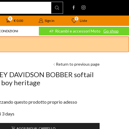
0
0
Liste
€
0.00
Sign in
 Moto
Go shop
Ricambi e accessori Moto
Go shop
CONDIZIONI
Return to previous page
EY DAVIDSON BOBBER softail
t boy heritage
izzando questo prodotto proprio adesso
i 3 days
AGGIUNGI AL CARRELLO