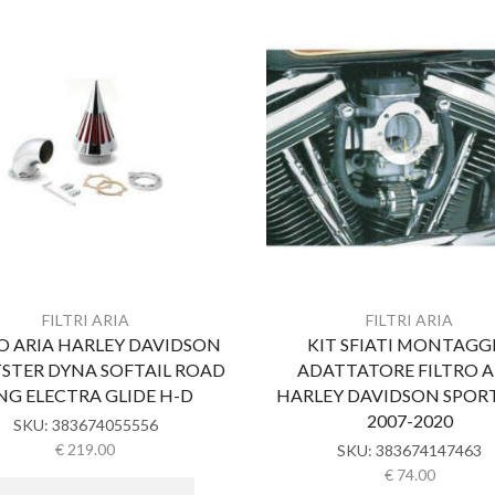
FILTRI ARIA
FILTRI ARIA
O ARIA HARLEY DAVIDSON
KIT SFIATI MONTAGG
STER DYNA SOFTAIL ROAD
ADATTATORE FILTRO A
NG ELECTRA GLIDE H-D
HARLEY DAVIDSON SPOR
2007-2020
SKU:
383674055556
€
219.00
SKU:
383674147463
€
74.00