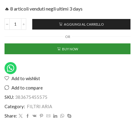
🔥 8 articoli venduti negli ultimi 3 days
AGGIUNGI AL CARRELLO
OR
BUY NOW
Add to wishlist
Add to compare
SKU:
383675455575
Category:
FILTRI ARIA
Share: