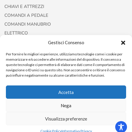
CHIAVI E ATTREZZI
COMANDI A PEDALE
COMANDI MANUBRIO
ELETTRICO
FORCELLE E AMMORTIZZATORI
Gestisci Consenso
Per fornire le migliori esperienze, utilizziamo tecnologie come i cookie per
memorizzare e/o accedere alle informazioni del dispositivo. Il consenso a
queste tecnologie ci permetterà di elaborare dati come il comportamento di
navigazione o ID unici su questo sito. Non acconsentire o ritirare il consenso
può influire negativamente su alcune caratteristiche e funzioni.
Accetta
Copyright © 2022
AccessoriCustom
Nega
Visualizza preferenze
0
Cookie Policy
Informativa Privacy