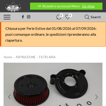
 Moto
Go shop
Ricambi e accessori Moto
Go shop
0
0
Search
Chiusura per Ferie Estive dal 01/08/2026 al 07/09/2026:
puoi comunque ordinare, le spedizioni riprenderanno alla
riapertura.
Home
ASPIRAZIONE
FILTRI ARIA