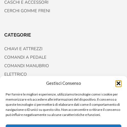
CASCHI E ACCESSORI
CERCHI GOMME FRENI
CATEGORIE
CHIAVI E ATTREZZI
COMANDI A PEDALE
COMANDI MANUBRIO
ELETTRICO
FORCELLE E AMMORTIZZATORI
Gestisci Consenso
Per fornire le migliori esperienze, utilizziamo tecnologie come i cookie per
memorizzare e/o accedere alle informazioni del dispositivo. Il consenso a
queste tecnologie ci permetterà di elaborare dati come il comportamento di
navigazione o ID unici su questo sito. Non acconsentire o ritirare il consenso
può influire negativamente su alcune caratteristiche e funzioni.