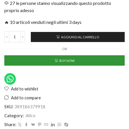
27 le persone stanno visualizzando questo prodotto
proprio adesso
🔥 10 articoli venduti negli ultimi 3 days
AGGIUNGI AL CARRELLO
OR
BUY NOW
Add to wishlist
Add to compare
SKU:
389186379918
Category:
Altro
Share: