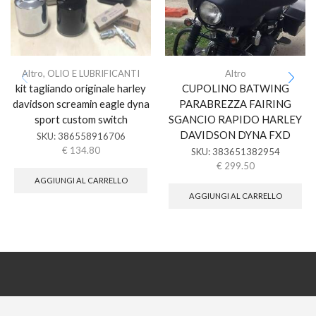
Altro
,
OLIO E LUBRIFICANTI
Altro
kit tagliando originale harley
CUPOLINO BATWING
davidson screamin eagle dyna
PARABREZZA FAIRING
sport custom switch
SGANCIO RAPIDO HARLEY
DAVIDSON DYNA FXD
SKU:
386558916706
€
134.80
SKU:
383651382954
€
299.50
AGGIUNGI AL CARRELLO
AGGIUNGI AL CARRELLO