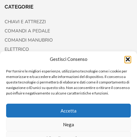
CATEGORIE
CHIAVI E ATTREZZI
COMANDI A PEDALE
COMANDI MANUBRIO
ELETTRICO
FORCELLE E AMMORTIZZATORI
Gestisci Consenso
Per fornire le migliori esperienze, utilizziamo tecnologie come i cookie per
memorizzare e/o accedere alle informazioni del dispositivo. Il consenso a
queste tecnologie ci permetterà di elaborare dati come il comportamento di
navigazione o ID unici su questo sito. Non acconsentire o ritirare il consenso
può influire negativamente su alcune caratteristiche e funzioni.
Accetta
Copyright © 2022
AccessoriCustom
Nega