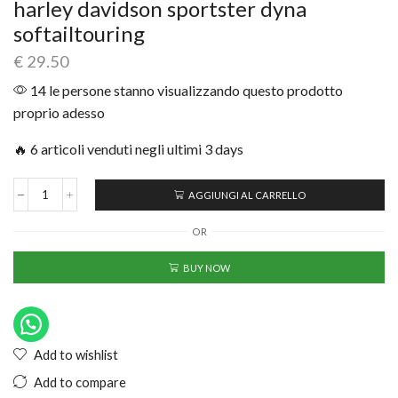
harley davidson sportster dyna
softailtouring
€
29.50
14 le persone stanno visualizzando questo prodotto
proprio adesso
🔥 6 articoli venduti negli ultimi 3 days
AGGIUNGI AL CARRELLO
OR
BUY NOW
Add to wishlist
Add to compare