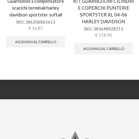
Guarnizioni x compensatore
KIT GUARNIZIONI CILINDRI
scarichi terminali harley
E COPERCHI PUNTERIE
davidson sportster softail
SPORTSTER XL 04-06
HARLEY DAVIDSON
SKU:
386306865613
€
16.85
SKU:
383648428213
€
118.90
AGGIUNGI AL CARRELLO
AGGIUNGI AL CARRELLO