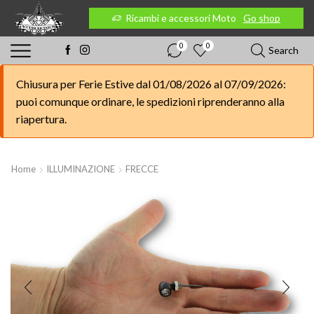
 Moto
Go shop
Ricambi e accessori Moto
Go shop
0
0
Search
Chiusura per Ferie Estive dal 01/08/2026 al 07/09/2026:
puoi comunque ordinare, le spedizioni riprenderanno alla
riapertura.
Home
ILLUMINAZIONE
FRECCE