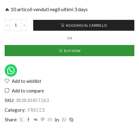
🔥 10 articoli venduti negli ultimi 3 days
AGGIUNGI AL CARRELLO
OR
BUY NOW
Add to wishlist
Add to compare
SKU:
383830457263
Category:
FRECCE
Share: