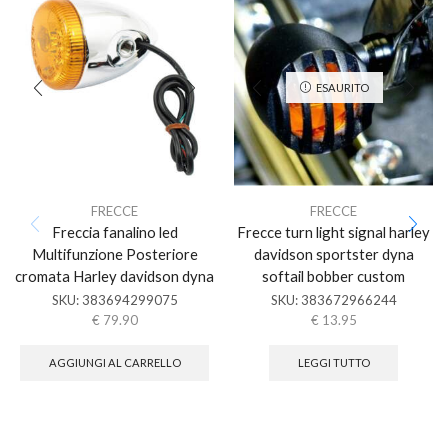
ESAURITO
FRECCE
FRECCE
Freccia fanalino led
Frecce turn light signal harley
Multifunzione Posteriore
davidson sportster dyna
cromata Harley davidson dyna
softail bobber custom
SKU:
383694299075
SKU:
383672966244
€
79.90
€
13.95
AGGIUNGI AL CARRELLO
LEGGI TUTTO