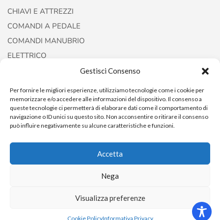
CHIAVI E ATTREZZI
COMANDI A PEDALE
COMANDI MANUBRIO
ELETTRICO
FORCELLE E AMMORTIZZATORI
Gestisci Consenso
Per fornire le migliori esperienze, utilizziamo tecnologie come i cookie per
memorizzare e/o accedere alle informazioni del dispositivo. Il consenso a
queste tecnologie ci permetterà di elaborare dati come il comportamento di
navigazione o ID unici su questo sito. Non acconsentire o ritirare il consenso
può influire negativamente su alcune caratteristiche e funzioni.
Accetta
Copyright © 2022
AccessoriCustom
Nega
Visualizza preferenze
0
Cookie Policy
Informativa Privacy