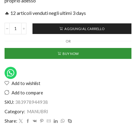
proprio adesso
🔥 12 articoli venduti negli ultimi 3 days
AGGIUNGI AL CARRELLO
OR
BUY NOW
Add to wishlist
Add to compare
SKU:
383978944938
Category:
MANUBRI
Share: