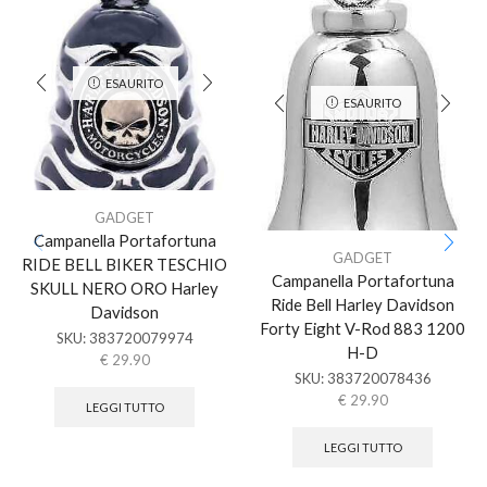
ESAURITO
ESAURITO
GADGET
Campanella Portafortuna
GADGET
RIDE BELL BIKER TESCHIO
Campanella Portafortuna
SKULL NERO ORO Harley
Ride Bell Harley Davidson
Davidson
Forty Eight V-Rod 883 1200
SKU:
383720079974
H-D
€
29.90
SKU:
383720078436
€
29.90
LEGGI TUTTO
LEGGI TUTTO