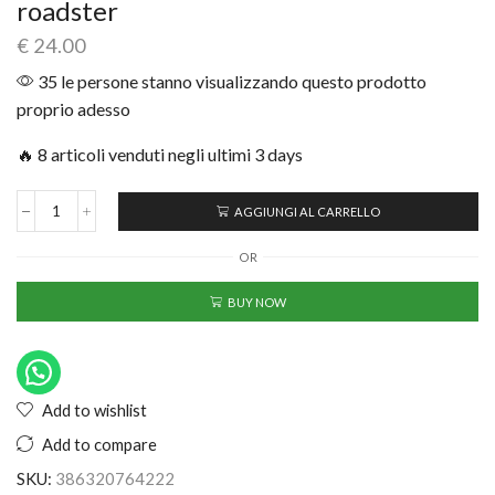
roadster
€
24.00
35 le persone stanno visualizzando questo prodotto
proprio adesso
🔥 8 articoli venduti negli ultimi 3 days
AGGIUNGI AL CARRELLO
OR
BUY NOW
Add to wishlist
Add to compare
SKU:
386320764222