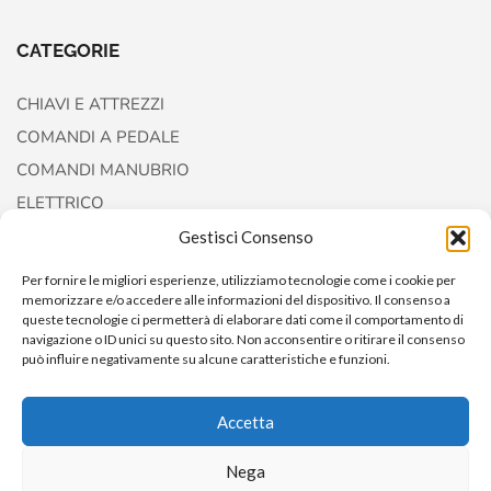
CATEGORIE
CHIAVI E ATTREZZI
COMANDI A PEDALE
COMANDI MANUBRIO
ELETTRICO
FORCELLE E AMMORTIZZATORI
Gestisci Consenso
Per fornire le migliori esperienze, utilizziamo tecnologie come i cookie per
memorizzare e/o accedere alle informazioni del dispositivo. Il consenso a
queste tecnologie ci permetterà di elaborare dati come il comportamento di
navigazione o ID unici su questo sito. Non acconsentire o ritirare il consenso
può influire negativamente su alcune caratteristiche e funzioni.
Accetta
Nega
Copyright © 2022
AccessoriCustom