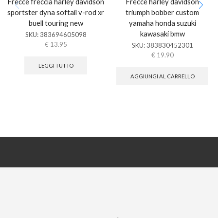
Frecce freccia harley davidson
Frecce harley davidson
sportster dyna softail v-rod xr
triumph bobber custom
buell touring new
yamaha honda suzuki
kawasaki bmw
SKU:
383694605098
€
13.95
SKU:
383830452301
€
19.90
LEGGI TUTTO
AGGIUNGI AL CARRELLO