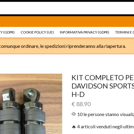
Ricambi e accessori Moto
Go shop
Ricambi e accessori
Y (GDPR)
COOKIE POLICY (UE)
INFORMATIVA PRIVACY (GDPR)
TERMINI E 
omunque ordinare, le spedizioni riprenderanno alla riapertura.
KIT COMPLETO PE
DAVIDSON SPORTS
H-D
€
88.90
10 le persone stanno visual
🔥 4 articoli venduti negli ultim