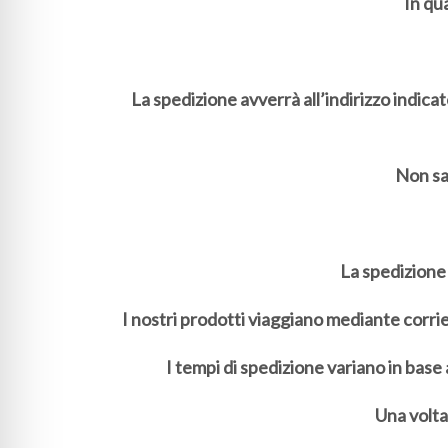
In qu
La spedizione avverrà all’indirizzo indica
Non sar
La spedizione 
I nostri prodotti viaggiano mediante corrie
I tempi di spedizione variano in base 
Una volta