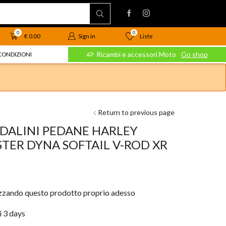
0
0
Liste
€
0.00
Sign in
 Moto
Go shop
Ricambi e accessori Moto
Go shop
CONDIZIONI
Return to previous page
DALINI PEDANE HARLEY
TER DYNA SOFTAIL V-ROD XR
izzando questo prodotto proprio adesso
i 3 days