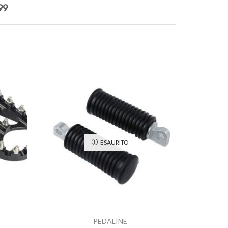
99
ESAURITO
kit peda
davidso
PEDALINE