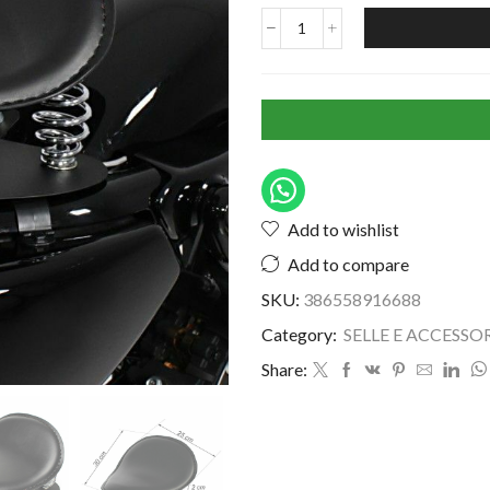
Add to wishlist
Add to compare
SKU:
386558916688
Category:
SELLE E ACCESSO
Share: