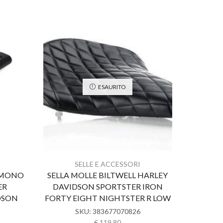
ESAURITO
SELLE E ACCESSORI
 MONO
SELLA MOLLE BILTWELL HARLEY
MOLLE
ER
DAVIDSON SPORTSTER IRON
DAVI
DSON
FORTY EIGHT NIGHTSTER R LOW
YAMAH
SKU:
383677070826
€
119.80