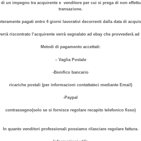
di un impegno tra acquirente e venditore per cui si prega di non effettua
transazione.
nteramente pagati entro 4 giorni lavorativi decorrenti dalla data di acqu
errà riscontrato l’acquirente verrà segnalato ad ebay che provvederà a
Metodi di pagamento accettati:
– Vaglia Postale
-Bonifico bancario
ricariche postali (per informazioni contattateci mediante Email)
-Paypal
contrassegno(solo se si fornisce regolare recapito telefonico fisso)
In quanto venditori professionali possiamo rilasciare regolare fattura.