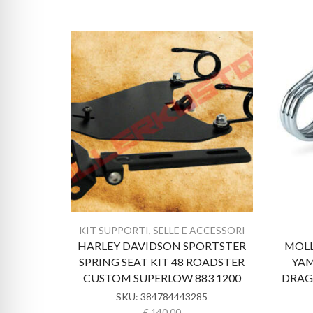
KIT SUPPORTI
,
SELLE E ACCESSORI
HARLEY DAVIDSON SPORTSTER
MOLL
SPRING SEAT KIT 48 ROADSTER
YAM
CUSTOM SUPERLOW 883 1200
DRAG
SKU:
384784443285
€
140.00