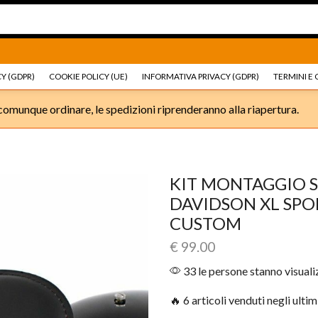
Ricambi e accessori Moto
Go shop
Ricambi e accessori
Y (GDPR)
COOKIE POLICY (UE)
INFORMATIVA PRIVACY (GDPR)
TERMINI E 
omunque ordinare, le spedizioni riprenderanno alla riapertura.
KIT MONTAGGIO S
DAVIDSON XL SP
CUSTOM
€
99.00
33 le persone stanno visual
🔥 6 articoli venduti negli ultim