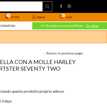
0
0
Liste
€
0.00
Sign in
 Moto
Go shop
Ricambi e accessori Moto
Go shop
CONDIZIONI
Return to previous page
ELLA CON A MOLLE HARLEY
ORTSTER SEVENTY TWO
izzando questo prodotto proprio adesso
i 3 days