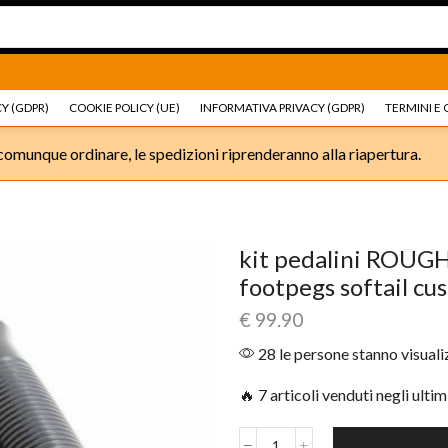
Ricambi e accessori Moto
Go shop
Ricambi e accessori
Y (GDPR)
COOKIE POLICY (UE)
INFORMATIVA PRIVACY (GDPR)
TERMINI E 
omunque ordinare, le spedizioni riprenderanno alla riapertura.
kit pedalini ROUG
footpegs softail cu
€
99.90
28 le persone stanno visual
🔥 7 articoli venduti negli ultim