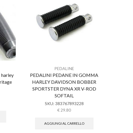
kit peda
davids
PEDALINE
harley
PEDALINI PEDANE IN GOMMA
ritage
HARLEY DAVIDSON BOBBER
SPORTSTER DYNA XR V-ROD
SOFTAIL
SKU:
383767893228
€
29.80
AGGIUNGI AL CARRELLO