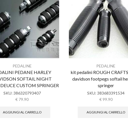
PEDALINE
PEDALINE
DALINI PEDANE HARLEY
kit pedalini ROUGH CRAFTS 
VIDSON SOFTAIL NIGHT
davidson footpegs softail he
 DEUCE CUSTOM SPRINGER
springer
SKU:
386320793407
SKU:
383683391534
€
79.90
€
99.90
AGGIUNGI AL CARRELLO
AGGIUNGI AL CARRELLO