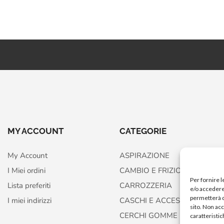
MY ACCOUNT
CATEGORIE
My Account
ASPIRAZIONE
I Miei ordini
CAMBIO E FRIZIONE
Per fornire 
Lista preferiti
CARROZZERIA
e/o accedere 
permetterà d
I miei indirizzi
CASCHI E ACCESSORI
sito. Non ac
CERCHI GOMME FRENI
caratteristic