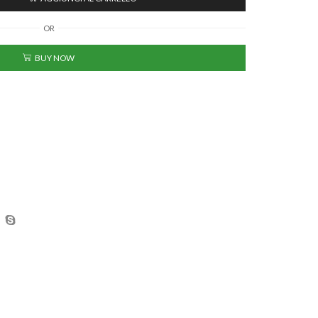
OR
BUY NOW