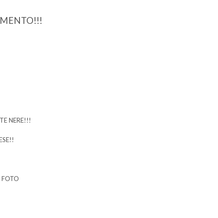
OMENTO!!!
E NERE!!!
SE!!
A FOTO