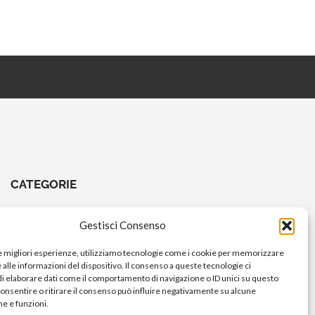
CATEGORIE
CHIAVI E ATTREZZI
Gestisci Consenso
COMANDI A PEDALE
le migliori esperienze, utilizziamo tecnologie come i cookie per memorizzare
COMANDI MANUBRIO
alle informazioni del dispositivo. Il consenso a queste tecnologie ci
i elaborare dati come il comportamento di navigazione o ID unici su questo
ELETTRICO
consentire o ritirare il consenso può influire negativamente su alcune
FORCELLE E AMMORTIZZATORI
he e funzioni.