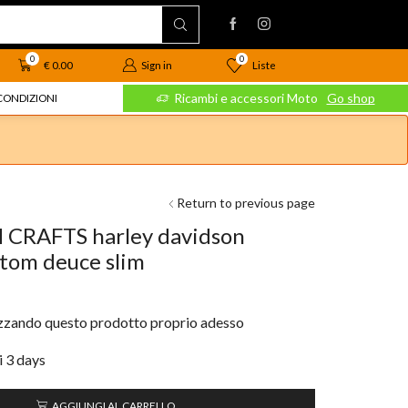
0
0
Liste
€
0.00
Sign in
 Moto
Go shop
Ricambi e accessori Moto
Go shop
CONDIZIONI
Return to previous page
H CRAFTS harley davidson
stom deuce slim
izzando questo prodotto proprio adesso
i 3 days
AGGIUNGI AL CARRELLO