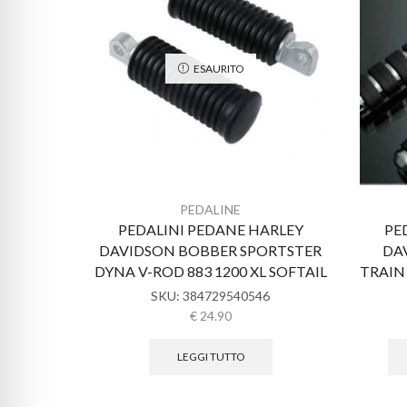
ESAURITO
PEDALINE
PEDALINI PEDANE HARLEY
PE
DAVIDSON BOBBER SPORTSTER
DA
DYNA V-ROD 883 1200 XL SOFTAIL
TRAIN
SKU:
384729540546
€
24.90
LEGGI TUTTO