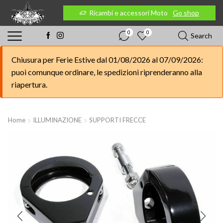
 Moto
Go shop
Ricambi e accessori Moto
Go shop
0
0
Search
Chiusura per Ferie Estive dal 01/08/2026 al 07/09/2026:
puoi comunque ordinare, le spedizioni riprenderanno alla
riapertura.
Home
ILLUMINAZIONE
SUPPORTI FRECCE