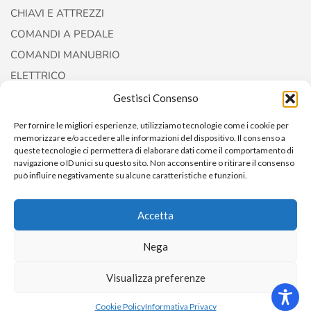
CHIAVI E ATTREZZI
COMANDI A PEDALE
COMANDI MANUBRIO
ELETTRICO
FORCELLE E AMMORTIZZATORI
Gestisci Consenso
Per fornire le migliori esperienze, utilizziamo tecnologie come i cookie per
memorizzare e/o accedere alle informazioni del dispositivo. Il consenso a
queste tecnologie ci permetterà di elaborare dati come il comportamento di
navigazione o ID unici su questo sito. Non acconsentire o ritirare il consenso
può influire negativamente su alcune caratteristiche e funzioni.
Accetta
Copyright © 2022
AccessoriCustom
Nega
Visualizza preferenze
0
Cookie Policy
Informativa Privacy
Home
Shop
Cart
ACCOUNT