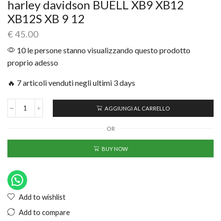
harley davidson BUELL XB9 XB12
XB12S XB 9 12
€
45.00
10 le persone stanno visualizzando questo prodotto
proprio adesso
🔥 7 articoli venduti negli ultimi 3 days
AGGIUNGI AL CARRELLO
OR
BUY NOW
Add to wishlist
Add to compare