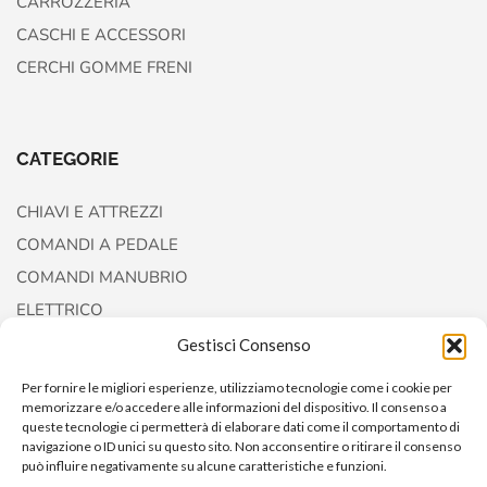
CARROZZERIA
CASCHI E ACCESSORI
CERCHI GOMME FRENI
CATEGORIE
CHIAVI E ATTREZZI
COMANDI A PEDALE
COMANDI MANUBRIO
ELETTRICO
FORCELLE E AMMORTIZZATORI
Gestisci Consenso
Per fornire le migliori esperienze, utilizziamo tecnologie come i cookie per
memorizzare e/o accedere alle informazioni del dispositivo. Il consenso a
queste tecnologie ci permetterà di elaborare dati come il comportamento di
navigazione o ID unici su questo sito. Non acconsentire o ritirare il consenso
può influire negativamente su alcune caratteristiche e funzioni.