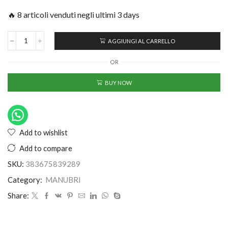
🔥 8 articoli venduti negli ultimi 3 days
AGGIUNGI AL CARRELLO
OR
BUY NOW
Add to wishlist
Add to compare
SKU:
383675839289
Category:
MANUBRI
Share: