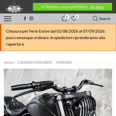
 Moto
Go shop
Ricambi e accessori Moto
Go shop
0
0
Search
Chiusura per Ferie Estive dal 01/08/2026 al 07/09/2026:
puoi comunque ordinare, le spedizioni riprenderanno alla
riapertura.
Home
COMANDI MANUBRIO
MANUBRI