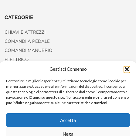
CATEGORIE
CHIAVI E ATTREZZI
COMANDI A PEDALE
COMANDI MANUBRIO
ELETTRICO
FORCELLE E AMMORTIZZATORI
Gestisci Consenso
Per fornire le migliori esperienze, utilizziamo tecnologie come i cookie per
memorizzare e/o accedere alle informazioni del dispositivo. Il consenso a
queste tecnologie ci permetterà di elaborare dati come il comportamento di
navigazione o ID unici su questo sito. Non acconsentire o ritirare il consenso
può influire negativamente su alcune caratteristiche e funzioni.
Accetta
Copyright © 2022
AccessoriCustom
Nega