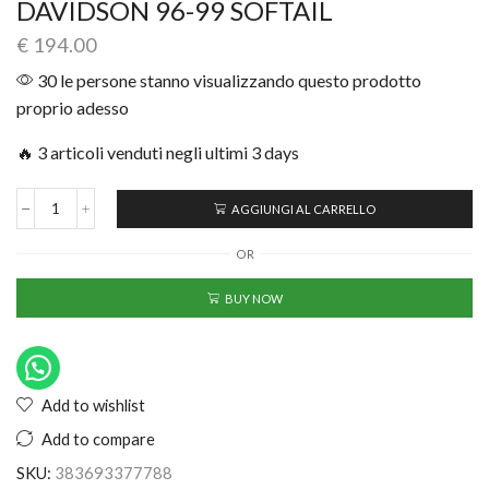
DAVIDSON 96-99 SOFTAIL
€
194.00
30 le persone stanno visualizzando questo prodotto
proprio adesso
🔥 3 articoli venduti negli ultimi 3 days
AGGIUNGI AL CARRELLO
OR
BUY NOW
Add to wishlist
Add to compare
SKU:
383693377788