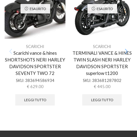
ESAURITO
ESAURITO
SCARICHI
SCARICHI
Scarichi vance & hines
TERMINALI VANCE & HINES
SHORTSHOTS NERI HARLEY
TWIN SLASH NERI HARLEY
DAVIDSON SPORTSTER
DAVIDSON SPORTSTER
SEVENTY TWO 72
superlow t1200
SKU:
383694586934
SKU:
383681287802
€
629.00
€
445.00
LEGGI TUTTO
LEGGI TUTTO