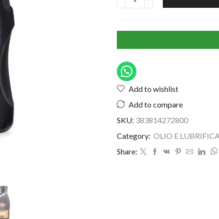
Add to wishlist
Add to compare
SKU:
383814272800
Category:
OLIO E LUBRIFIC
Share: