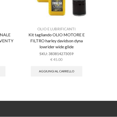
OLIO E LUBRIFICANTI
O
INALE
Kit tagliando OLIO MOTORE E
kit t
SEVENTY
FILTRO harley davidson dyna
davidso
lowrider wide glide
SKU:
383814273059
€
45.00
AGGIUNGI AL CARRELLO