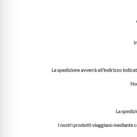
I
La spedizione avverrà all’indirizzo indica
Non
La spedizi
I nostri prodotti viaggiano mediante co