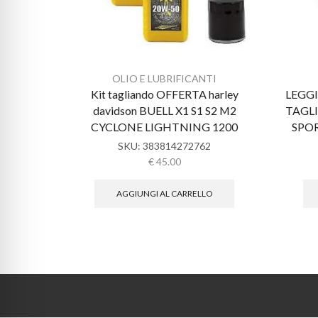
OLIO E LUBRIFICANTI
Kit tagliando OFFERTA harley
LEGGI
davidson BUELL X1 S1 S2 M2
TAGL
CYCLONE LIGHTNING 1200
SPO
SKU:
383814272762
€
45.00
AGGIUNGI AL CARRELLO