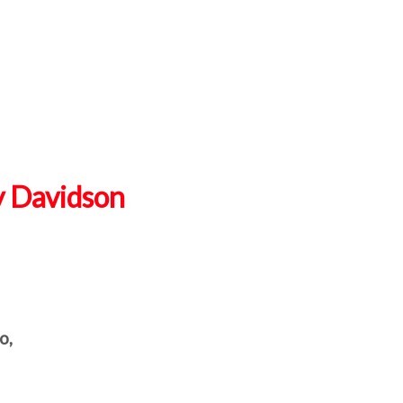
 Davidson
o,