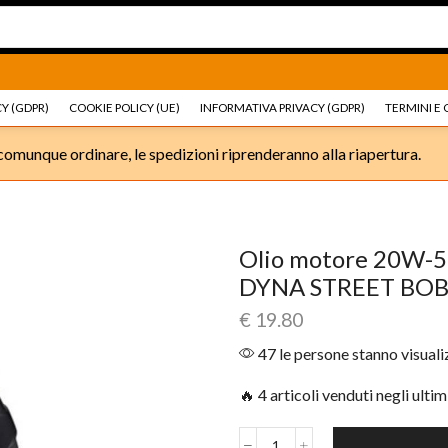
Ricambi e accessori Moto
Go shop
Ricambi e accessori
Y (GDPR)
COOKIE POLICY (UE)
INFORMATIVA PRIVACY (GDPR)
TERMINI E 
omunque ordinare, le spedizioni riprenderanno alla riapertura.
Olio motore 20W-5
DYNA STREET BOB
€
19.80
47 le persone stanno visual
🔥 4 articoli venduti negli ultim