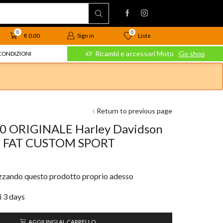
0
0
Liste
€
0.00
Sign in
 Moto
Go shop
Ricambi e accessori Moto
Go shop
CONDIZIONI
Return to previous page
0 ORIGINALE Harley Davidson
 FAT CUSTOM SPORT
izzando questo prodotto proprio adesso
i 3 days
AGGIUNGI AL CARRELLO