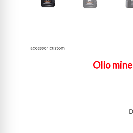
accessoricustom
Olio min
D