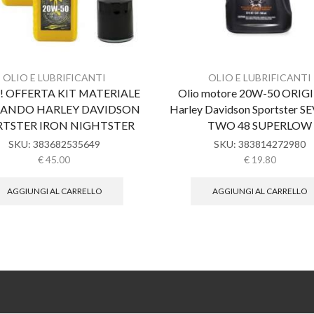
OLIO E LUBRIFICANTI
OLIO E LUBRIFICANTI
! OFFERTA KIT MATERIALE
Olio motore 20W-50 ORIG
IANDO HARLEY DAVIDSON
Harley Davidson Sportster 
RTSTER IRON NIGHTSTER
TWO 48 SUPERLOW
SKU:
383682535649
SKU:
383814272980
€
45.00
€
19.80
AGGIUNGI AL CARRELLO
AGGIUNGI AL CARRELLO