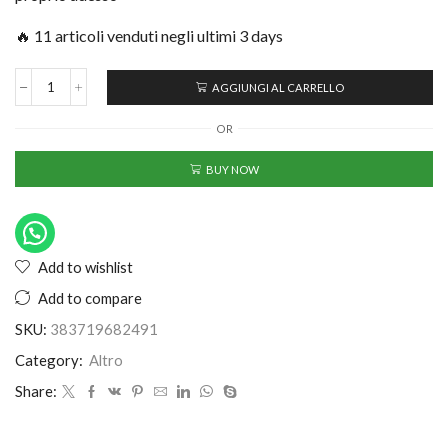
🔥 11 articoli venduti negli ultimi 3 days
AGGIUNGI AL CARRELLO
OR
BUY NOW
Add to wishlist
Add to compare
SKU:
383719682491
Category:
Altro
Share: