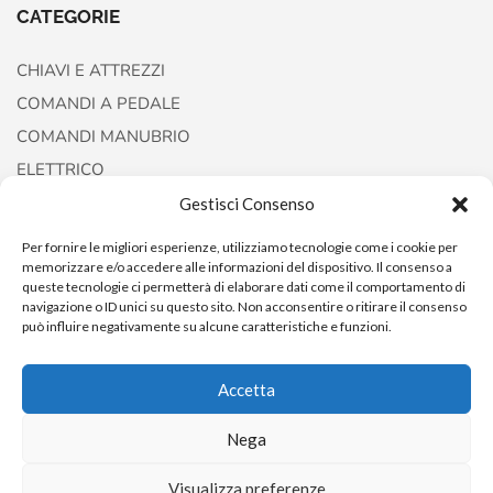
CATEGORIE
CHIAVI E ATTREZZI
COMANDI A PEDALE
COMANDI MANUBRIO
ELETTRICO
FORCELLE E AMMORTIZZATORI
Gestisci Consenso
Per fornire le migliori esperienze, utilizziamo tecnologie come i cookie per
memorizzare e/o accedere alle informazioni del dispositivo. Il consenso a
queste tecnologie ci permetterà di elaborare dati come il comportamento di
navigazione o ID unici su questo sito. Non acconsentire o ritirare il consenso
può influire negativamente su alcune caratteristiche e funzioni.
Accetta
Nega
Copyright © 2022
AccessoriCustom
Visualizza preferenze