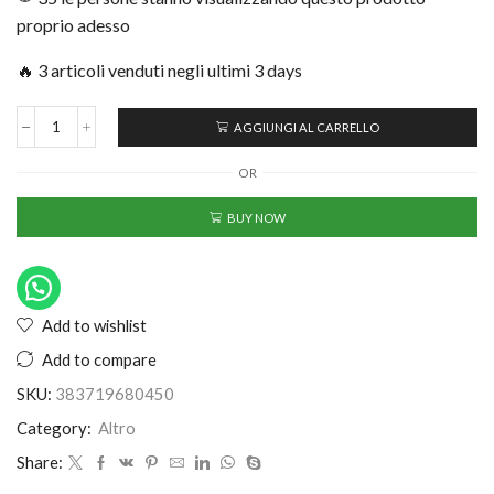
proprio adesso
🔥 3 articoli venduti negli ultimi 3 days
AGGIUNGI AL CARRELLO
OR
BUY NOW
Add to wishlist
Add to compare
SKU:
383719680450
Category:
Altro
Share: