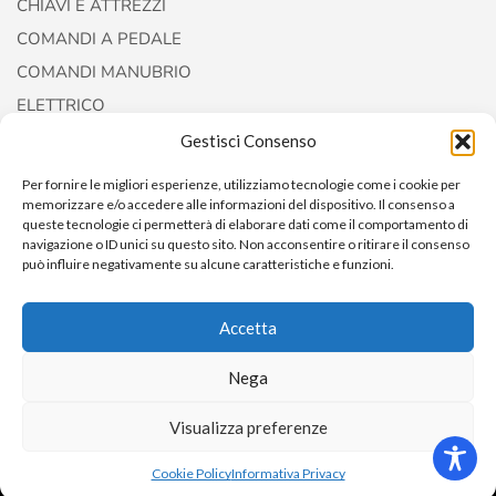
CHIAVI E ATTREZZI
COMANDI A PEDALE
COMANDI MANUBRIO
ELETTRICO
FORCELLE E AMMORTIZZATORI
Gestisci Consenso
Per fornire le migliori esperienze, utilizziamo tecnologie come i cookie per
memorizzare e/o accedere alle informazioni del dispositivo. Il consenso a
queste tecnologie ci permetterà di elaborare dati come il comportamento di
navigazione o ID unici su questo sito. Non acconsentire o ritirare il consenso
può influire negativamente su alcune caratteristiche e funzioni.
Accetta
Copyright © 2022
AccessoriCustom
Nega
Visualizza preferenze
0
Cookie Policy
Informativa Privacy
Home
Shop
Cart
ACCOUNT