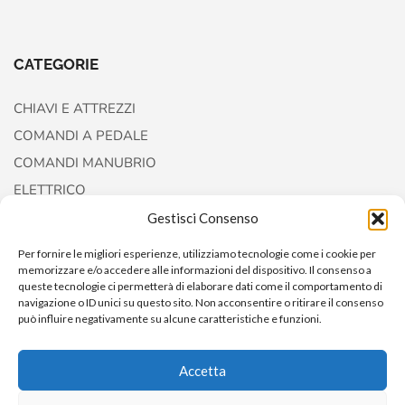
CATEGORIE
CHIAVI E ATTREZZI
COMANDI A PEDALE
COMANDI MANUBRIO
ELETTRICO
FORCELLE E AMMORTIZZATORI
Gestisci Consenso
Per fornire le migliori esperienze, utilizziamo tecnologie come i cookie per
memorizzare e/o accedere alle informazioni del dispositivo. Il consenso a
queste tecnologie ci permetterà di elaborare dati come il comportamento di
navigazione o ID unici su questo sito. Non acconsentire o ritirare il consenso
può influire negativamente su alcune caratteristiche e funzioni.
Accetta