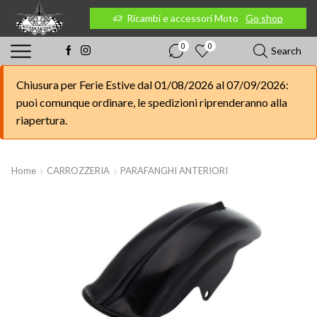
 Moto
Go shop
Ricambi e accessori Moto
Go shop
0
0
Search
Chiusura per Ferie Estive dal 01/08/2026 al 07/09/2026:
puoi comunque ordinare, le spedizioni riprenderanno alla
riapertura.
Home
CARROZZERIA
PARAFANGHI ANTERIORI