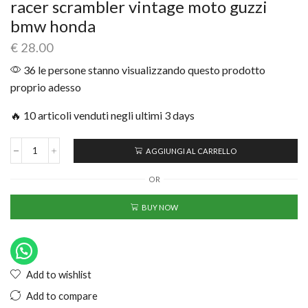
racer scrambler vintage moto guzzi
bmw honda
€
28.00
36 le persone stanno visualizzando questo prodotto
proprio adesso
🔥 10 articoli venduti negli ultimi 3 days
AGGIUNGI AL CARRELLO
OR
BUY NOW
Add to wishlist
Add to compare