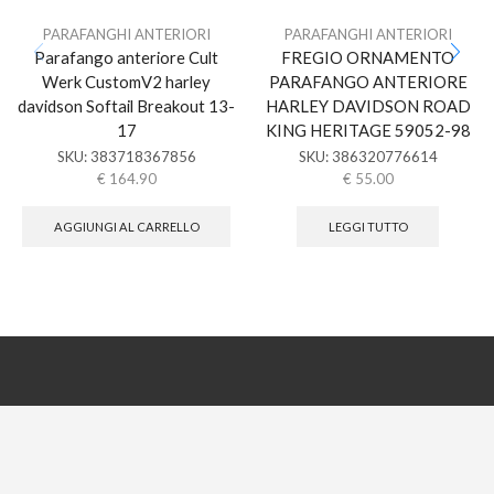
PARAFANGHI ANTERIORI
PARAFANGHI ANTERIORI
Parafango anteriore Cult
FREGIO ORNAMENTO
Werk CustomV2 harley
PARAFANGO ANTERIORE
davidson Softail Breakout 13-
HARLEY DAVIDSON ROAD
17
KING HERITAGE 59052-98
SKU:
383718367856
SKU:
386320776614
€
164.90
€
55.00
AGGIUNGI AL CARRELLO
LEGGI TUTTO