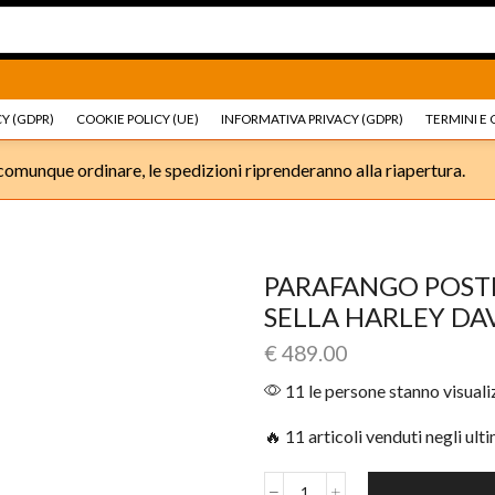
Ricambi e accessori Moto
Go shop
Ricambi e accessori
Y (GDPR)
COOKIE POLICY (UE)
INFORMATIVA PRIVACY (GDPR)
TERMINI E 
omunque ordinare, le spedizioni riprenderanno alla riapertura.
PARAFANGO POSTE
SELLA HARLEY DA
€
489.00
11 le persone stanno visual
🔥 11 articoli venduti negli ult