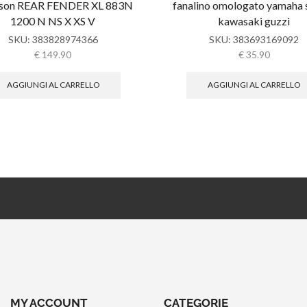
dson REAR FENDER XL 883N
fanalino omologato yamaha 
1200 N NS X XS V
kawasaki guzzi
SKU:
383828974366
SKU:
383693169092
€
149.90
€
35.90
AGGIUNGI AL CARRELLO
AGGIUNGI AL CARRELLO
MY ACCOUNT
CATEGORIE