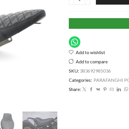
Add to wishlist
Add to compare
SKU:
383692985036
Categories:
PARAFANGHI P
Share: