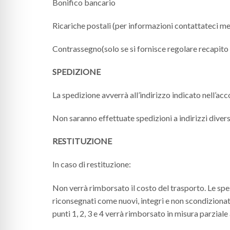
Bonifico bancario
Ricariche postali (per informazioni contattateci m
Contrassegno(solo se si fornisce regolare recapito 
SPEDIZIONE
La spedizione avverrà all’indirizzo indicato nell’ac
Non saranno effettuate spedizioni a indirizzi diversi
RESTITUZIONE
In caso di restituzione:
Non verrà rimborsato il costo del trasporto. Le spese
riconsegnati come nuovi, integri e non scondizionati
punti 1, 2, 3 e 4 verrà rimborsato in misura parziale