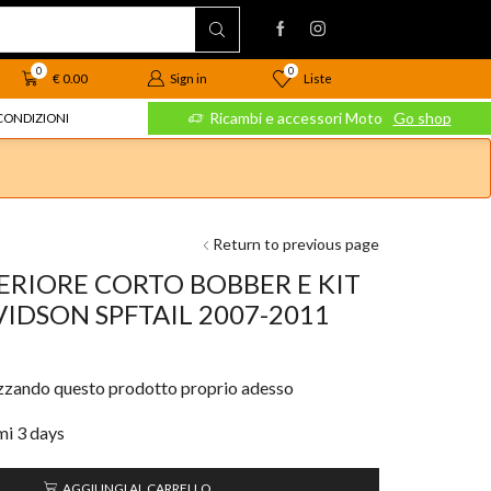
0
0
Liste
€
0.00
Sign in
 Moto
Go shop
Ricambi e accessori Moto
Go shop
CONDIZIONI
Return to previous page
RIORE CORTO BOBBER E KIT
VIDSON SPFTAIL 2007-2011
izzando questo prodotto proprio adesso
imi 3 days
AGGIUNGI AL CARRELLO