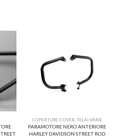
COPERTURE COVER
,
TELAI VARIE
TORE
PARAMOTORE NERO ANTERIORE
PARAM
STREET
HARLEY DAVIDSON STREET ROD
EIGHT 