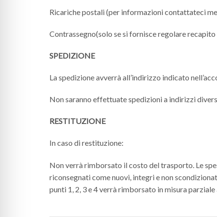
Ricariche postali (per informazioni contattateci m
Contrassegno(solo se si fornisce regolare recapito 
SPEDIZIONE
La spedizione avverrà all’indirizzo indicato nell’ac
Non saranno effettuate spedizioni a indirizzi diversi
RESTITUZIONE
In caso di restituzione:
Non verrà rimborsato il costo del trasporto. Le spese
riconsegnati come nuovi, integri e non scondizionati
punti 1, 2, 3 e 4 verrà rimborsato in misura parziale