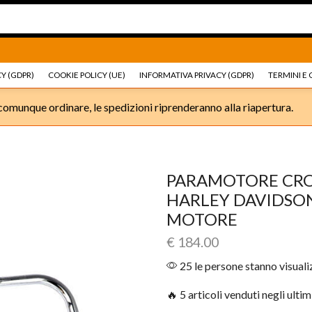
Ricambi e accessori Moto
Go shop
Ricambi e accessori
Y (GDPR)
COOKIE POLICY (UE)
INFORMATIVA PRIVACY (GDPR)
TERMINI E 
omunque ordinare, le spedizioni riprenderanno alla riapertura.
PARAMOTORE CRO
HARLEY DAVIDSON
MOTORE
€
184.00
25 le persone stanno visual
🔥 5 articoli venduti negli ultim