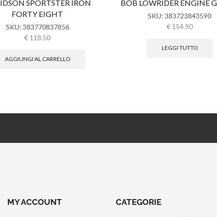
IDSON SPORTSTER IRON
BOB LOWRIDER ENGINE 
FORTY EIGHT
SKU:
383723843590
€
154.90
SKU:
383770837856
€
118.50
LEGGI TUTTO
AGGIUNGI AL CARRELLO
MY ACCOUNT
CATEGORIE