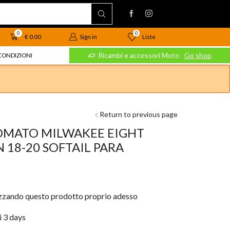
0
0
Liste
€
0.00
Sign in
 Moto
Go shop
Ricambi e accessori Moto
Go shop
CONDIZIONI
Return to previous page
MATO MILWAKEE EIGHT
 18-20 SOFTAIL PARA
izzando questo prodotto proprio adesso
i 3 days