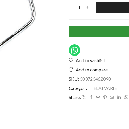
Add to wishlist
Add to compare
SKU:
383723462098
Category:
TELAI VARIE
Share: