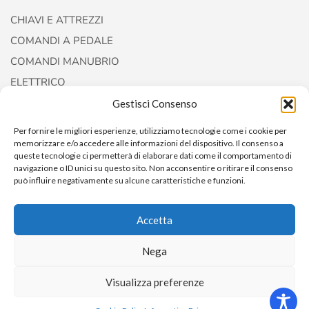
CHIAVI E ATTREZZI
COMANDI A PEDALE
COMANDI MANUBRIO
ELETTRICO
FORCELLE E AMMORTIZZATORI
Gestisci Consenso
Per fornire le migliori esperienze, utilizziamo tecnologie come i cookie per
memorizzare e/o accedere alle informazioni del dispositivo. Il consenso a
queste tecnologie ci permetterà di elaborare dati come il comportamento di
navigazione o ID unici su questo sito. Non acconsentire o ritirare il consenso
può influire negativamente su alcune caratteristiche e funzioni.
Accetta
Nega
Copyright © 2022
AccessoriCustom
Visualizza preferenze
0