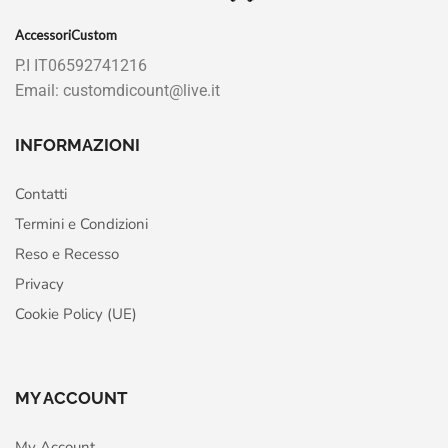
AccessoriCustom
P.I IT06592741216
Email: customdicount@live.it
INFORMAZIONI
Contatti
Termini e Condizioni
Reso e Recesso
Privacy
Cookie Policy (UE)
MY ACCOUNT
My Account