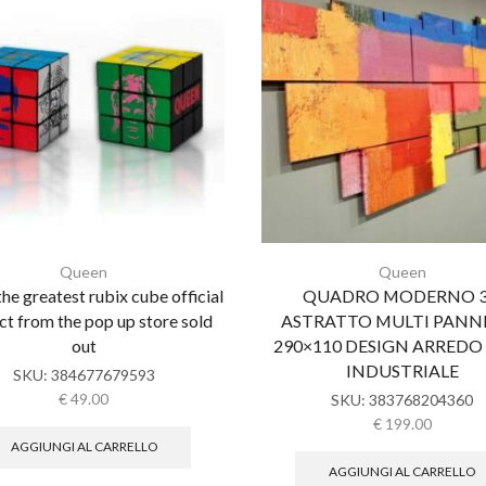
Queen
Queen
he greatest rubix cube official
QUADRO MODERNO 
ct from the pop up store sold
ASTRATTO MULTI PANN
out
290×110 DESIGN ARREDO
INDUSTRIALE
SKU:
384677679593
€
49.00
SKU:
383768204360
€
199.00
AGGIUNGI AL CARRELLO
AGGIUNGI AL CARRELLO