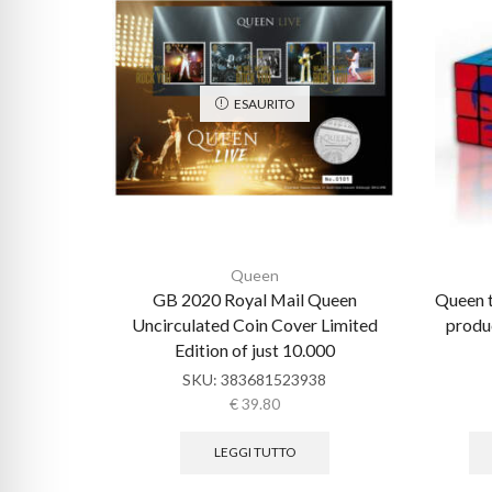
ESAURITO
Queen
GB 2020 Royal Mail Queen
Queen t
Uncirculated Coin Cover Limited
produ
Edition of just 10.000
SKU:
383681523938
€
39.80
LEGGI TUTTO