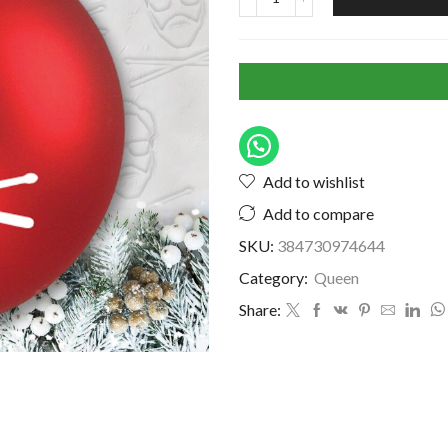
Add to wishlist
Add to compare
SKU:
384730974644
Category:
Queen
Share: