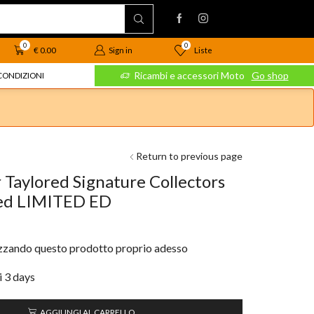
0
0
Liste
€
0.00
Sign in
 Moto
Go shop
Ricambi e accessori Moto
Go shop
CONDIZIONI
Return to previous page
 Taylored Signature Collectors
red LIMITED ED
izzando questo prodotto proprio adesso
i 3 days
AGGIUNGI AL CARRELLO