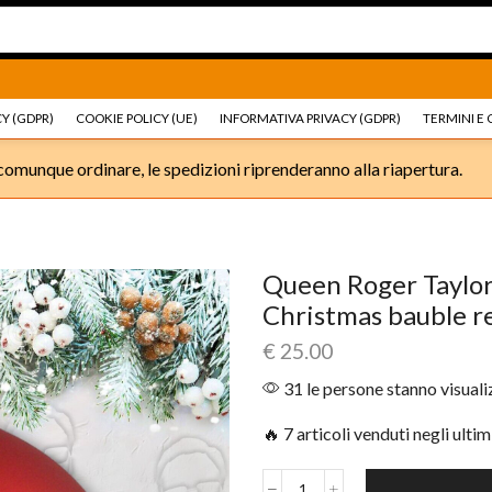
Ricambi e accessori Moto
Go shop
Ricambi e accessori
Y (GDPR)
COOKIE POLICY (UE)
INFORMATIVA PRIVACY (GDPR)
TERMINI E 
omunque ordinare, le spedizioni riprenderanno alla riapertura.
Queen Roger Taylor
Christmas bauble 
€
25.00
31 le persone stanno visual
🔥 7 articoli venduti negli ultim