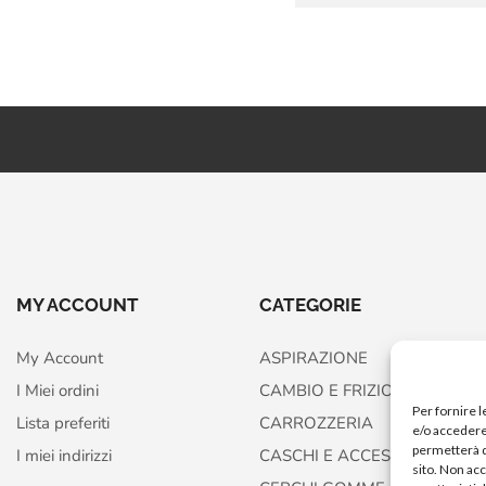
MY ACCOUNT
CATEGORIE
My Account
ASPIRAZIONE
I Miei ordini
CAMBIO E FRIZIONE
Per fornire 
Lista preferiti
CARROZZERIA
e/o accedere 
permetterà d
I miei indirizzi
CASCHI E ACCESSORI
sito. Non ac