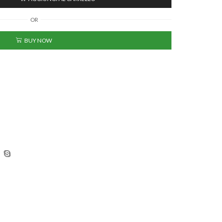
OR
BUY NOW