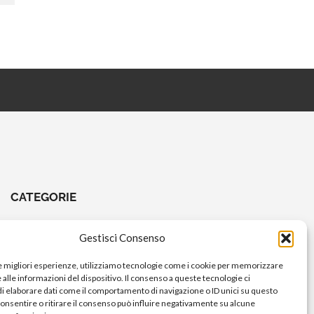
CATEGORIE
CHIAVI E ATTREZZI
Gestisci Consenso
COMANDI A PEDALE
le migliori esperienze, utilizziamo tecnologie come i cookie per memorizzare
COMANDI MANUBRIO
alle informazioni del dispositivo. Il consenso a queste tecnologie ci
i elaborare dati come il comportamento di navigazione o ID unici su questo
ELETTRICO
consentire o ritirare il consenso può influire negativamente su alcune