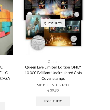
ESAURITO
Queen
3D
Queen Live Limited Edition ONLY
NEW* Roy
ELLO
10.000 Brilliant Uncirculated Coin
Silver 
 CASA
Cover stamps
SKU:
383681521617
€
39.80
LEGGI TUTTO