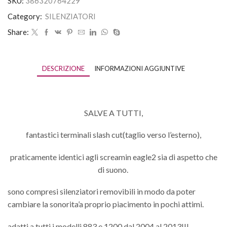
SKU:
386320764229
Category:
SILENZIATORI
Share:
DESCRIZIONE
INFORMAZIONI AGGIUNTIVE
SALVE A TUTTI,
fantastici terminali slash cut(taglio verso l’esterno),
praticamente identici agli screamin eagle2 sia di aspetto che
di suono.
sono compresi silenziatori removibili in modo da poter
cambiare la sonorita’a proprio piacimento in pochi attimi.
adatti a tutti i modelli 883 e 1200 dal 2004 al 2013!!!,