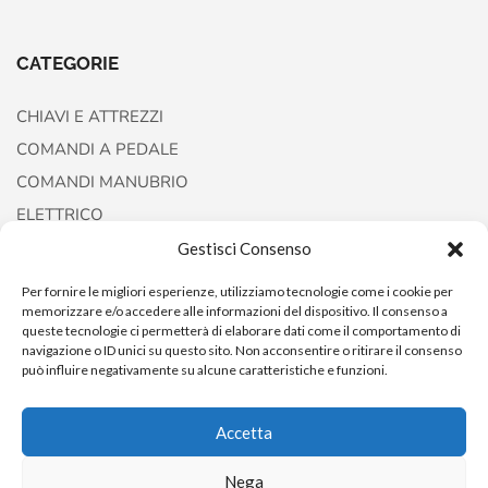
CATEGORIE
CHIAVI E ATTREZZI
COMANDI A PEDALE
COMANDI MANUBRIO
ELETTRICO
FORCELLE E AMMORTIZZATORI
Gestisci Consenso
Per fornire le migliori esperienze, utilizziamo tecnologie come i cookie per
memorizzare e/o accedere alle informazioni del dispositivo. Il consenso a
queste tecnologie ci permetterà di elaborare dati come il comportamento di
navigazione o ID unici su questo sito. Non acconsentire o ritirare il consenso
può influire negativamente su alcune caratteristiche e funzioni.
Accetta
Copyright © 2022
AccessoriCustom
Nega