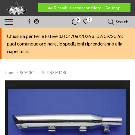
 Moto
Go shop
Ricambi e accessori Moto
Go shop
0
0
Search
Chiusura per Ferie Estive dal 01/08/2026 al 07/09/2026:
puoi comunque ordinare, le spedizioni riprenderanno alla
riapertura.
Home
SCARICHI
SILENZIATORI