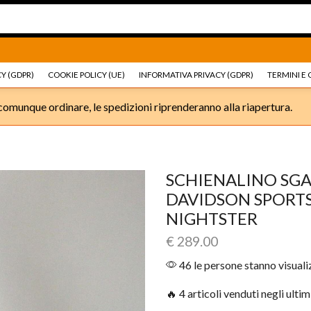
Ricambi e accessori Moto
Go shop
Ricambi e accessori
Y (GDPR)
COOKIE POLICY (UE)
INFORMATIVA PRIVACY (GDPR)
TERMINI E 
omunque ordinare, le spedizioni riprenderanno alla riapertura.
SCHIENALINO SG
DAVIDSON SPORTS
NIGHTSTER
€
289.00
46 le persone stanno visual
🔥 4 articoli venduti negli ultim