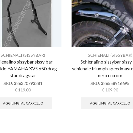
SCHIENALI (SISSYBAR)
SCHIENALI (SISSYBAR)
ienalino sissybar sissy bar
Schienalino sissybar sissy
aldo YAMAHA XVS 650 drag
schienale triumph speedmaste
star dragstar
nero o crom
SKU:
386320793381
SKU:
386558916695
€
119.00
€
109.90
AGGIUNGI AL CARRELLO
AGGIUNGI AL CARRELLO