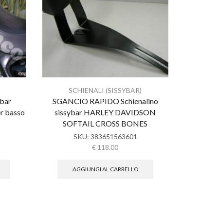
SCHIENALI (SISSYBAR)
S
 bar
SGANCIO RAPIDO Schienalino
Schie
r basso
sissybar HARLEY DAVIDSON
HARLEY
SOFTAIL CROSS BONES
SGAN
SKU:
383651563601
€
118.00
AGGIUNGI AL CARRELLO