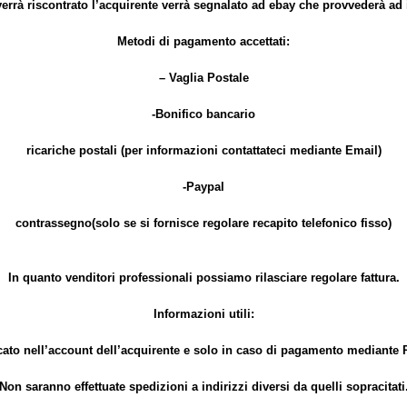
errà riscontrato l’acquirente verrà segnalato ad ebay che provvederà a
Metodi di pagamento accettati:
– Vaglia Postale
-Bonifico bancario
ricariche postali (per informazioni contattateci mediante Email)
-Paypal
contrassegno(solo se si fornisce regolare recapito telefonico fisso)
In quanto venditori professionali possiamo rilasciare regolare fattura.
Informazioni utili:
cato nell’account dell’acquirente e solo in caso di pagamento mediante P
Non saranno effettuate spedizioni a indirizzi diversi da quelli sopracitati