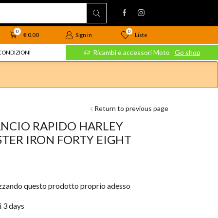
0
0
Liste
€
0.00
Sign in
 Moto
Go shop
Ricambi e accessori Moto
Go shop
CONDIZIONI
Return to previous page
ANCIO RAPIDO HARLEY
TER IRON FORTY EIGHT
izzando questo prodotto proprio adesso
i 3 days