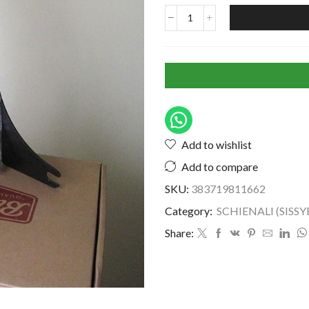
Add to wishlist
Add to compare
SKU:
383719811662
Category:
SCHIENALI (SISSY
Share: