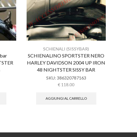
SCHIENALI (SISSYBAR)
S
ybar
SCHIENALINO SPORTSTER NERO
Schienal
TSTER
HARLEY DAVIDSON 2004 UP IRON
bar
m
48 NIGHTSTER SISSY BAR
DA
SKU:
386320787163
€
118.00
AGGIUNGI AL CARRELLO