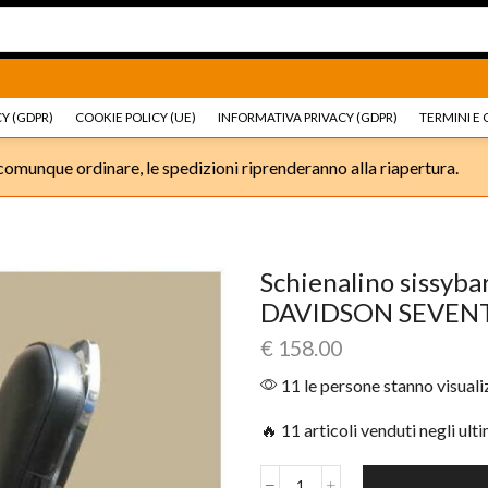
Ricambi e accessori Moto
Go shop
Ricambi e accessori
Y (GDPR)
COOKIE POLICY (UE)
INFORMATIVA PRIVACY (GDPR)
TERMINI E 
omunque ordinare, le spedizioni riprenderanno alla riapertura.
Schienalino sissyb
DAVIDSON SEVEN
€
158.00
11 le persone stanno visual
🔥 11 articoli venduti negli ult