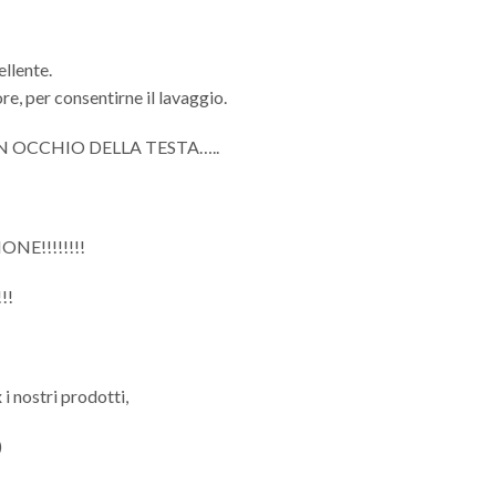
ellente.
re, per consentirne il lavaggio.
N OCCHIO DELLA TESTA…..
NE!!!!!!!!
!!
 i nostri prodotti,
)