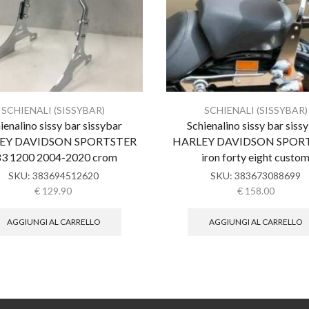
SCHIENALI (SISSYBAR)
SCHIENALI (SISSYBAR)
ienalino sissy bar sissybar
Schienalino sissy bar siss
EY DAVIDSON SPORTSTER
HARLEY DAVIDSON SPOR
83 1200 2004-2020 crom
iron forty eight custo
SKU:
383694512620
SKU:
383673088699
€
129.90
€
158.00
AGGIUNGI AL CARRELLO
AGGIUNGI AL CARRELLO