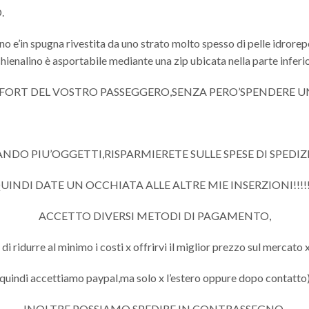
.
ino e’in spugna rivestita da uno strato molto spesso di pelle idrorep
schienalino è asportabile mediante una zip ubicata nella parte inferio
NFORT DEL VOSTRO PASSEGGERO,SENZA PERO’SPENDERE U
DO PIU’OGGETTI,RISPARMIERETE SULLE SPESE DI SPEDIZIO
UINDI DATE UN OCCHIATA ALLE ALTRE MIE INSERZIONI!!!!!
ACCETTO DIVERSI METODI DI PAGAMENTO,
 ridurre al minimo i costi x offrirvi il miglior prezzo sul mercato x
quindi accettiamo paypal,ma solo x l’estero oppure dopo contatto
INOLTRE POSSIAMO SPEDIRE IN CONTRASSEGNO,