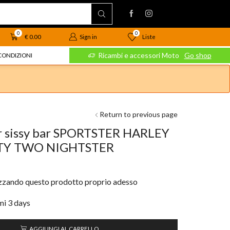
0
0
Liste
€
0.00
Sign in
 Moto
Go shop
Ricambi e accessori Moto
Go shop
CONDIZIONI
Return to previous page
ar sissy bar SPORTSTER HARLEY
TY TWO NIGHTSTER
izzando questo prodotto proprio adesso
imi 3 days
AGGIUNGI AL CARRELLO