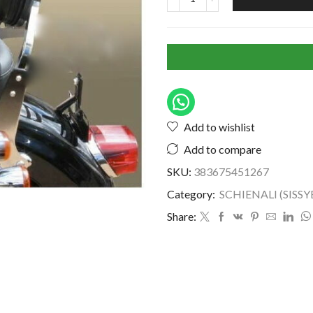
Add to wishlist
Add to compare
SKU:
383675451267
Category:
SCHIENALI (SISSY
Share: